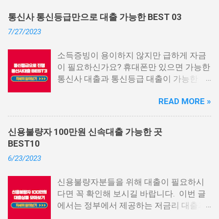
통신사 통신등급만으로 대출 가능한 BEST 03
7/27/2023
소득증빙이 용이하지 않지만 급하게 자금
이 필요하신가요? 휴대폰만 있으면 가능한
통신사 대출과 통신등급 대출이 가능한 곳
중에서 상위 3곳을 알려드리겠습니다. 통
READ MORE »
신사 대출이란? 급히 자금이 필요한 상황
이 발생하면, 때로는 소액 대출을 고려해야
할 수도 있습니다. 하지만 이직 준비로 인
신용불량자 100만원 신속대출 가능한 곳
해 무직 상태이거나 소득 증빙이 어려운 상
BEST10
황이라면, 대출을 받기 어려울 수 있습니
6/23/2023
다. 그러나 통신사 대출에 대해 미리 알아
두면, 무직자에게는 큰 도움이 됩니다. 이
신용불량자분들을 위해 대출이 필요하시
대출 상품은 휴대폰만 있으면 간편하게 신
다면 꼭 확인해 보시길 바랍니다. 이번 글
청할 수 있으며, 통신 등급에 따라 대출이
에서는 정부에서 제공하는 저금리 대출과
가능합니다. 마치 신용등급처럼 등급별로
일반 금융회사에서 지원하는 대출 상품 중