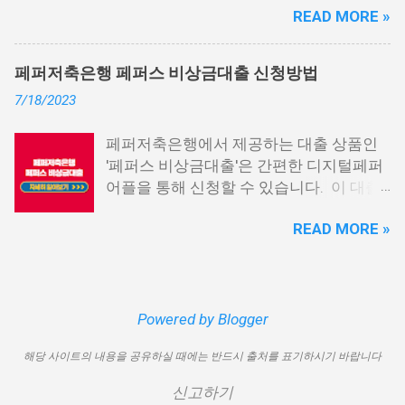
대출을 받을 수 있는 것이죠. 또한, 좋은 납
READ MORE »
상위 10개 상품을 추천해 드립니다. 📌 목
부 내역과 장기간에 걸쳐 통신사를 이용한
차 1. 소액생계비대출: 연체자 100만원 대
우량한 고객이면, 추가 혜택도 받을 수 있
출 2. 신용회복위원회 성실상환자대출 3.
습니다. 급히 자금이 필요한 경우, 소액 대
페퍼저축은행 페퍼스 비상금대출 신청방법
신용회복위원회 비대면 간편대출 4. 햇살
출이 용이하지 않을 수 있습니다. 특히, 현
7/18/2023
론15 특례보증 5. IT전당포 대출: 스피드
재 이직 준비 상태거나 소득 증빙이 어려운
신불자 대출 6. 애플론: 통신 연체자 대출
경우, 금리가 높거나 2금융권 대출에 의존
페퍼저축은행에서 제공하는 대출 상품인
7. 국민행복기금 소액대출 8. 웰컴저축은
해야 할 수도 있습니다. 그러나 통신사 대
'페퍼스 비상금대출'은 간편한 디지털페퍼
행 웰컴희망대출 9. 미래크레디트대부 10.
출을 고민해보셨다면, 무직자에게는 매우
어플을 통해 신청할 수 있습니다. 이 대출
신용불량자 자동차담보대출 11. 결론 1. 소
기쁜 소식일 것입니다. 통신사 대출은 휴대
상품은 페퍼루 300 대출상품보다 높은 대
액생계비대출: 연체자 100만원 대출 소액
폰만 있으면 간편하게 신청할 수 있으며,
READ MORE »
출 한도를 제공하며, 프리랜서 분들과 같이
생계비대출은 2023년 3월부터 시작된 정
통신 사용량을 토대로 신용 등급을 부여하
소득 증빙이 어려운 분들도 이용 가능합니
부에서 제공하는 서민금융상품입니다. 이
는 등급관련 상품입니다. 믿을 만한 지불
다. 페퍼저축은행 페퍼스 비상금대출 페퍼
대출 상품은 저소득, 저신용, 무직, 연체 중
내역이 있고 장기간 이용한 신뢰할 수 있는
저축은행에서 제공하는 페퍼스 비상금대
인 분들에게까지 거의 모두 지원이 가능합
고객이라면 추가 혜택을 누리실 수 있습니
출 상품은 최대 500만원까지 대출 가능하
Powered by Blogger
니다. 단, 한정된 예산으로 가장 취약한 계
다. 통신사 대출 및 통신 등급 대출이 가능
며, 대출 금리는 최저 연 6.9% 수준입니다.
층을 우선적으로 지원하며, 대출 한도는 최
한 모바일 간편 대출 상품에 대한 안내를
해당 사이트의 내용을 공유하실 때에는 반드시 출처를 표기하시기 바랍니다
대출 기간은 3년으로 정해져 있으며, 대출
대 100만원으로 제한됩니다. 대출 기간은
드리겠습니다. 통신사 대출 통신등급 대출
자격은 추정소득 증빙 가능한 모든 분들이
1년이며, 대출금에 대해 연 15.9%의 금리
가능한 곳 BEST03 1. 핀크 생활비 대출 핀
신고하기
이용 가능합니다. 페퍼스 비상금대출 이외