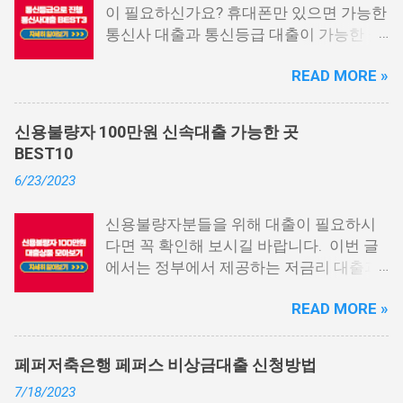
이 필요하신가요? 휴대폰만 있으면 가능한
통신사 대출과 통신등급 대출이 가능한 곳
중에서 상위 3곳을 알려드리겠습니다. 통
READ MORE »
신사 대출이란? 급히 자금이 필요한 상황
이 발생하면, 때로는 소액 대출을 고려해야
할 수도 있습니다. 하지만 이직 준비로 인
신용불량자 100만원 신속대출 가능한 곳
해 무직 상태이거나 소득 증빙이 어려운 상
BEST10
황이라면, 대출을 받기 어려울 수 있습니
6/23/2023
다. 그러나 통신사 대출에 대해 미리 알아
두면, 무직자에게는 큰 도움이 됩니다. 이
신용불량자분들을 위해 대출이 필요하시
대출 상품은 휴대폰만 있으면 간편하게 신
다면 꼭 확인해 보시길 바랍니다. 이번 글
청할 수 있으며, 통신 등급에 따라 대출이
에서는 정부에서 제공하는 저금리 대출과
가능합니다. 마치 신용등급처럼 등급별로
일반 금융회사에서 지원하는 대출 상품 중
대출을 받을 수 있는 것이죠. 또한, 좋은 납
READ MORE »
상위 10개 상품을 추천해 드립니다. 📌 목
부 내역과 장기간에 걸쳐 통신사를 이용한
차 1. 소액생계비대출: 연체자 100만원 대
우량한 고객이면, 추가 혜택도 받을 수 있
출 2. 신용회복위원회 성실상환자대출 3.
습니다. 급히 자금이 필요한 경우, 소액 대
페퍼저축은행 페퍼스 비상금대출 신청방법
신용회복위원회 비대면 간편대출 4. 햇살
출이 용이하지 않을 수 있습니다. 특히, 현
7/18/2023
론15 특례보증 5. IT전당포 대출: 스피드
재 이직 준비 상태거나 소득 증빙이 어려운