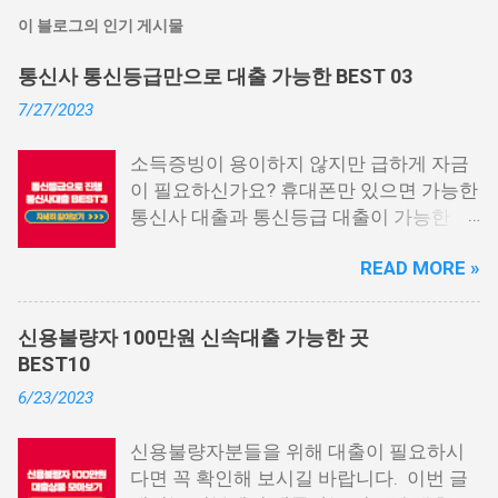
이 블로그의 인기 게시물
통신사 통신등급만으로 대출 가능한 BEST 03
7/27/2023
소득증빙이 용이하지 않지만 급하게 자금
이 필요하신가요? 휴대폰만 있으면 가능한
통신사 대출과 통신등급 대출이 가능한 곳
중에서 상위 3곳을 알려드리겠습니다. 통
READ MORE »
신사 대출이란? 급히 자금이 필요한 상황
이 발생하면, 때로는 소액 대출을 고려해야
할 수도 있습니다. 하지만 이직 준비로 인
신용불량자 100만원 신속대출 가능한 곳
해 무직 상태이거나 소득 증빙이 어려운 상
BEST10
황이라면, 대출을 받기 어려울 수 있습니
6/23/2023
다. 그러나 통신사 대출에 대해 미리 알아
두면, 무직자에게는 큰 도움이 됩니다. 이
신용불량자분들을 위해 대출이 필요하시
대출 상품은 휴대폰만 있으면 간편하게 신
다면 꼭 확인해 보시길 바랍니다. 이번 글
청할 수 있으며, 통신 등급에 따라 대출이