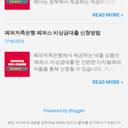
에서는 정부에서 제공하는 저금리 대출과
가능합니다. 마치 신용등급처럼 등급별로
일반 금융회사에서 지원하는 대출 상품 중
대출을 받을 수 있는 것이죠. 또한, 좋은 납
READ MORE »
상위 10개 상품을 추천해 드립니다. 📌 목
부 내역과 장기간에 걸쳐 통신사를 이용한
차 1. 소액생계비대출: 연체자 100만원 대
우량한 고객이면, 추가 혜택도 받을 수 있
출 2. 신용회복위원회 성실상환자대출 3.
습니다. 급히 자금이 필요한 경우, 소액 대
페퍼저축은행 페퍼스 비상금대출 신청방법
신용회복위원회 비대면 간편대출 4. 햇살
출이 용이하지 않을 수 있습니다. 특히, 현
7/18/2023
론15 특례보증 5. IT전당포 대출: 스피드
재 이직 준비 상태거나 소득 증빙이 어려운
신불자 대출 6. 애플론: 통신 연체자 대출
경우, 금리가 높거나 2금융권 대출에 의존
페퍼저축은행에서 제공하는 대출 상품인
7. 국민행복기금 소액대출 8. 웰컴저축은
해야 할 수도 있습니다. 그러나 통신사 대
'페퍼스 비상금대출'은 간편한 디지털페퍼
행 웰컴희망대출 9. 미래크레디트대부 10.
출을 고민해보셨다면, 무직자에게는 매우
어플을 통해 신청할 수 있습니다. 이 대출
신용불량자 자동차담보대출 11. 결론 1. 소
기쁜 소식일 것입니다. 통신사 대출은 휴대
상품은 페퍼루 300 대출상품보다 높은 대
액생계비대출: 연체자 100만원 대출 소액
폰만 있으면 간편하게 신청할 수 있으며,
READ MORE »
출 한도를 제공하며, 프리랜서 분들과 같이
생계비대출은 2023년 3월부터 시작된 정
통신 사용량을 토대로 신용 등급을 부여하
소득 증빙이 어려운 분들도 이용 가능합니
부에서 제공하는 서민금융상품입니다. 이
는 등급관련 상품입니다. 믿을 만한 지불
다. 페퍼저축은행 페퍼스 비상금대출 페퍼
대출 상품은 저소득, 저신용, 무직, 연체 중
내역이 있고 장기간 이용한 신뢰할 수 있는
저축은행에서 제공하는 페퍼스 비상금대
인 분들에게까지 거의 모두 지원이 가능합
고객이라면 추가 혜택을 누리실 수 있습니
출 상품은 최대 500만원까지 대출 가능하
Powered by Blogger
니다. 단, 한정된 예산으로 가장 취약한 계
다. 통신사 대출 및 통신 등급 대출이 가능
며, 대출 금리는 최저 연 6.9% 수준입니다.
층을 우선적으로 지원하며, 대출 한도는 최
한 모바일 간편 대출 상품에 대한 안내를
해당 사이트의 내용을 공유하실 때에는 반드시 출처를 표기하시기 바랍니다
대출 기간은 3년으로 정해져 있으며, 대출
대 100만원으로 제한됩니다. 대출 기간은
드리겠습니다. 통신사 대출 통신등급 대출