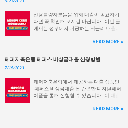
6/23/2023
다. 그러나 통신사 대출에 대해 미리 알아
두면, 무직자에게는 큰 도움이 됩니다. 이
신용불량자분들을 위해 대출이 필요하시
대출 상품은 휴대폰만 있으면 간편하게 신
다면 꼭 확인해 보시길 바랍니다. 이번 글
청할 수 있으며, 통신 등급에 따라 대출이
에서는 정부에서 제공하는 저금리 대출과
가능합니다. 마치 신용등급처럼 등급별로
일반 금융회사에서 지원하는 대출 상품 중
대출을 받을 수 있는 것이죠. 또한, 좋은 납
READ MORE »
상위 10개 상품을 추천해 드립니다. 📌 목
부 내역과 장기간에 걸쳐 통신사를 이용한
차 1. 소액생계비대출: 연체자 100만원 대
우량한 고객이면, 추가 혜택도 받을 수 있
출 2. 신용회복위원회 성실상환자대출 3.
습니다. 급히 자금이 필요한 경우, 소액 대
페퍼저축은행 페퍼스 비상금대출 신청방법
신용회복위원회 비대면 간편대출 4. 햇살
출이 용이하지 않을 수 있습니다. 특히, 현
7/18/2023
론15 특례보증 5. IT전당포 대출: 스피드
재 이직 준비 상태거나 소득 증빙이 어려운
신불자 대출 6. 애플론: 통신 연체자 대출
경우, 금리가 높거나 2금융권 대출에 의존
페퍼저축은행에서 제공하는 대출 상품인
7. 국민행복기금 소액대출 8. 웰컴저축은
해야 할 수도 있습니다. 그러나 통신사 대
'페퍼스 비상금대출'은 간편한 디지털페퍼
행 웰컴희망대출 9. 미래크레디트대부 10.
출을 고민해보셨다면, 무직자에게는 매우
어플을 통해 신청할 수 있습니다. 이 대출
신용불량자 자동차담보대출 11. 결론 1. 소
기쁜 소식일 것입니다. 통신사 대출은 휴대
상품은 페퍼루 300 대출상품보다 높은 대
액생계비대출: 연체자 100만원 대출 소액
폰만 있으면 간편하게 신청할 수 있으며,
READ MORE »
출 한도를 제공하며, 프리랜서 분들과 같이
생계비대출은 2023년 3월부터 시작된 정
통신 사용량을 토대로 신용 등급을 부여하
소득 증빙이 어려운 분들도 이용 가능합니
부에서 제공하는 서민금융상품입니다. 이
는 등급관련 상품입니다. 믿을 만한 지불
다. 페퍼저축은행 페퍼스 비상금대출 페퍼
대출 상품은 저소득, 저신용, 무직, 연체 중
내역이 있고 장기간 이용한 신뢰할 수 있는