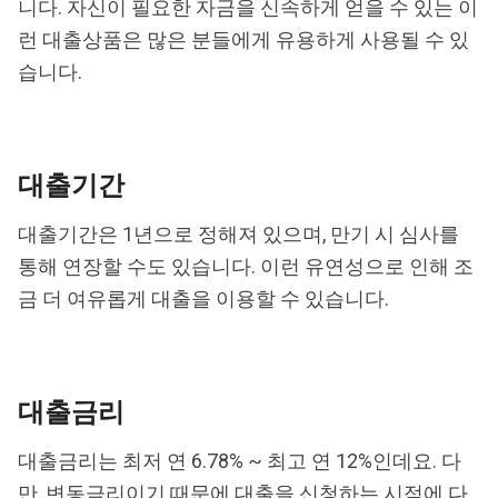
니다. 자신이 필요한 자금을 신속하게 얻을 수 있는 이
런 대출상품은 많은 분들에게 유용하게 사용될 수 있
습니다.
대출기간
대출기간은 1년으로 정해져 있으며, 만기 시 심사를
통해 연장할 수도 있습니다. 이런 유연성으로 인해 조
금 더 여유롭게 대출을 이용할 수 있습니다.
대출금리
대출금리는 최저 연 6.78% ~ 최고 연 12%인데요. 다
만, 변동금리이기 때문에 대출을 신청하는 시점에 다