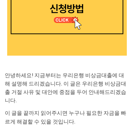
안녕하세요! 지금부터는 우리은행 비상금대출에 대
해 설명해 드리겠습니다. 이 글은 우리은행 비상금대
출 거절 사유 및 대안에 중점을 두어 안내해드리겠습
니다.
이 글을 끝까지 읽어주시면 누구나 필요한 자금을 빠
르게 해결할 수 있을 것입니다.