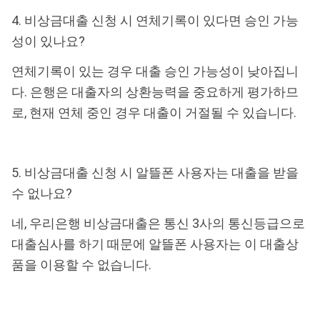
4. 비상금대출 신청 시 연체기록이 있다면 승인 가능
성이 있나요?
연체기록이 있는 경우 대출 승인 가능성이 낮아집니
다. 은행은 대출자의 상환능력을 중요하게 평가하므
로, 현재 연체 중인 경우 대출이 거절될 수 있습니다.
5. 비상금대출 신청 시 알뜰폰 사용자는 대출을 받을
수 없나요?
네, 우리은행 비상금대출은 통신 3사의 통신등급으로
대출심사를 하기 때문에 알뜰폰 사용자는 이 대출상
품을 이용할 수 없습니다.