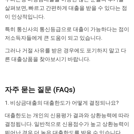
살펴보면, 빠르고 간편하게 대출을 받을 수 있다는 점
이 인상적입니다.
특히 통신사의 통신등급으로 대출이 가능하다는 점이
저소득자들에게 큰 도움이 되고 있습니다.
그러나 거절 사유를 받은 경우에도 포기하지 말고 다
른 대출상품을 찾아보시기 바랍니다.
자주 묻는 질문 (FAQs)
1. 비상금대출의 대출한도가 어떻게 결정되나요?
대출한도는 개인의 신용평가 결과와 상환능력에 따라
결정됩니다. 일반적으로 신용점수가 높고 상환능력이
뛰어난 경우 더 높은 대출한도를 받을 수 있습니다.