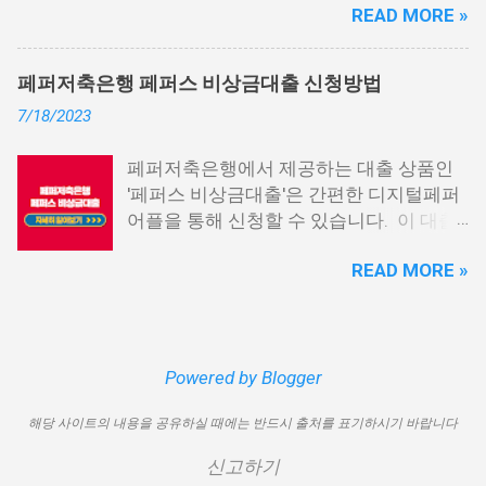
READ MORE »
상위 10개 상품을 추천해 드립니다. 📌 목
부 내역과 장기간에 걸쳐 통신사를 이용한
차 1. 소액생계비대출: 연체자 100만원 대
우량한 고객이면, 추가 혜택도 받을 수 있
출 2. 신용회복위원회 성실상환자대출 3.
습니다. 급히 자금이 필요한 경우, 소액 대
페퍼저축은행 페퍼스 비상금대출 신청방법
신용회복위원회 비대면 간편대출 4. 햇살
출이 용이하지 않을 수 있습니다. 특히, 현
7/18/2023
론15 특례보증 5. IT전당포 대출: 스피드
재 이직 준비 상태거나 소득 증빙이 어려운
신불자 대출 6. 애플론: 통신 연체자 대출
경우, 금리가 높거나 2금융권 대출에 의존
페퍼저축은행에서 제공하는 대출 상품인
7. 국민행복기금 소액대출 8. 웰컴저축은
해야 할 수도 있습니다. 그러나 통신사 대
'페퍼스 비상금대출'은 간편한 디지털페퍼
행 웰컴희망대출 9. 미래크레디트대부 10.
출을 고민해보셨다면, 무직자에게는 매우
어플을 통해 신청할 수 있습니다. 이 대출
신용불량자 자동차담보대출 11. 결론 1. 소
기쁜 소식일 것입니다. 통신사 대출은 휴대
상품은 페퍼루 300 대출상품보다 높은 대
액생계비대출: 연체자 100만원 대출 소액
폰만 있으면 간편하게 신청할 수 있으며,
READ MORE »
출 한도를 제공하며, 프리랜서 분들과 같이
생계비대출은 2023년 3월부터 시작된 정
통신 사용량을 토대로 신용 등급을 부여하
소득 증빙이 어려운 분들도 이용 가능합니
부에서 제공하는 서민금융상품입니다. 이
는 등급관련 상품입니다. 믿을 만한 지불
다. 페퍼저축은행 페퍼스 비상금대출 페퍼
대출 상품은 저소득, 저신용, 무직, 연체 중
내역이 있고 장기간 이용한 신뢰할 수 있는
저축은행에서 제공하는 페퍼스 비상금대
인 분들에게까지 거의 모두 지원이 가능합
고객이라면 추가 혜택을 누리실 수 있습니
출 상품은 최대 500만원까지 대출 가능하
Powered by Blogger
니다. 단, 한정된 예산으로 가장 취약한 계
다. 통신사 대출 및 통신 등급 대출이 가능
며, 대출 금리는 최저 연 6.9% 수준입니다.
층을 우선적으로 지원하며, 대출 한도는 최
한 모바일 간편 대출 상품에 대한 안내를
해당 사이트의 내용을 공유하실 때에는 반드시 출처를 표기하시기 바랍니다
대출 기간은 3년으로 정해져 있으며, 대출
대 100만원으로 제한됩니다. 대출 기간은
드리겠습니다. 통신사 대출 통신등급 대출
자격은 추정소득 증빙 가능한 모든 분들이
1년이며, 대출금에 대해 연 15.9%의 금리
가능한 곳 BEST03 1. 핀크 생활비 대출 핀
신고하기
이용 가능합니다. 페퍼스 비상금대출 이외
가 적용됩니다. 만기일시상환 방식이 채택