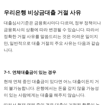
우리은행 비상금대출 거절 사유
대출심사기준은 금융회사마다 다르며, 정부 정책이나
금융회사의 상황에 따라 변경될 수 있습니다. 따라서
정확한 거절 사유를 말씀드리는 것은 어려운 일이지
만, 일반적으로 대출 거절의 주요 사유는 다음과 같습
니다.
7-1. 연체대출금이 있는 경우
현재 연체 중인 대출금이 있다면 어느 대출이든지 거
의 불가능합니다. 은행에서는 돈을 갚지 않을 가능성
이 있는 사람에게는 대출을 해주지 않습니다.
따라서 현재 연체 중인 경우 대출이 거절될 확률이 높