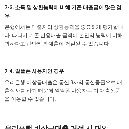
7-3. 소득 및 상환능력에 비해 기존 대출금이 많은 경
우
은행에서는 대출자의 상환능력을 중요하게 평가합니
다. 따라서 기존 신용대출 금액이 본인의 능력에 비해
과하다고 판단되면 대출이 거절될 수 있습니다.
7-4. 알뜰폰 사용자인 경우
우리은행 비상금대출은 통신 3사의 통신등급으로 대
출심사를 하기 때문에 알뜰폰 사용자는 이 대출상품
을 이용할 수 없습니다.
우리은행 비상금대출 거절 시 대안