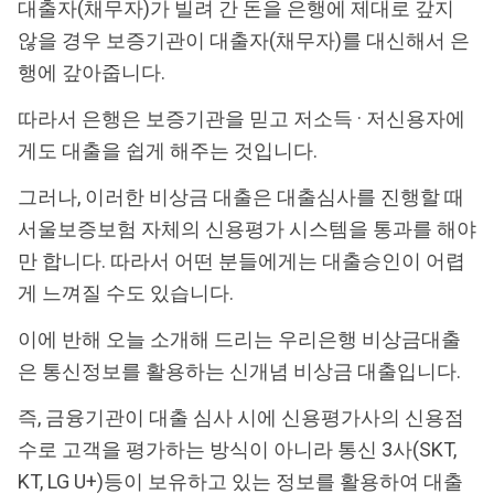
대출자(채무자)가 빌려 간 돈을 은행에 제대로 갚지
않을 경우 보증기관이 대출자(채무자)를 대신해서 은
행에 갚아줍니다.
따라서 은행은 보증기관을 믿고 저소득 · 저신용자에
게도 대출을 쉽게 해주는 것입니다.
그러나, 이러한 비상금 대출은 대출심사를 진행할 때
서울보증보험 자체의 신용평가 시스템을 통과를 해야
만 합니다. 따라서 어떤 분들에게는 대출승인이 어렵
게 느껴질 수도 있습니다.
이에 반해 오늘 소개해 드리는 우리은행 비상금대출
은 통신정보를 활용하는 신개념 비상금 대출입니다.
즉, 금융기관이 대출 심사 시에 신용평가사의 신용점
수로 고객을 평가하는 방식이 아니라 통신 3사(SKT,
KT, LG U+)등이 보유하고 있는 정보를 활용하여 대출