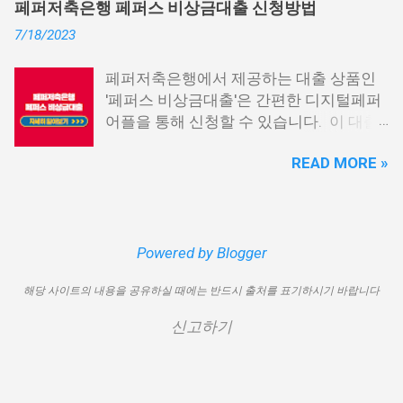
습니다. 급히 자금이 필요한 경우, 소액 대
페퍼저축은행 페퍼스 비상금대출 신청방법
신용회복위원회 비대면 간편대출 4. 햇살
출이 용이하지 않을 수 있습니다. 특히, 현
7/18/2023
론15 특례보증 5. IT전당포 대출: 스피드
재 이직 준비 상태거나 소득 증빙이 어려운
신불자 대출 6. 애플론: 통신 연체자 대출
경우, 금리가 높거나 2금융권 대출에 의존
페퍼저축은행에서 제공하는 대출 상품인
7. 국민행복기금 소액대출 8. 웰컴저축은
해야 할 수도 있습니다. 그러나 통신사 대
'페퍼스 비상금대출'은 간편한 디지털페퍼
행 웰컴희망대출 9. 미래크레디트대부 10.
출을 고민해보셨다면, 무직자에게는 매우
어플을 통해 신청할 수 있습니다. 이 대출
신용불량자 자동차담보대출 11. 결론 1. 소
기쁜 소식일 것입니다. 통신사 대출은 휴대
상품은 페퍼루 300 대출상품보다 높은 대
액생계비대출: 연체자 100만원 대출 소액
폰만 있으면 간편하게 신청할 수 있으며,
READ MORE »
출 한도를 제공하며, 프리랜서 분들과 같이
생계비대출은 2023년 3월부터 시작된 정
통신 사용량을 토대로 신용 등급을 부여하
소득 증빙이 어려운 분들도 이용 가능합니
부에서 제공하는 서민금융상품입니다. 이
는 등급관련 상품입니다. 믿을 만한 지불
다. 페퍼저축은행 페퍼스 비상금대출 페퍼
대출 상품은 저소득, 저신용, 무직, 연체 중
내역이 있고 장기간 이용한 신뢰할 수 있는
저축은행에서 제공하는 페퍼스 비상금대
인 분들에게까지 거의 모두 지원이 가능합
고객이라면 추가 혜택을 누리실 수 있습니
출 상품은 최대 500만원까지 대출 가능하
Powered by Blogger
니다. 단, 한정된 예산으로 가장 취약한 계
다. 통신사 대출 및 통신 등급 대출이 가능
며, 대출 금리는 최저 연 6.9% 수준입니다.
층을 우선적으로 지원하며, 대출 한도는 최
한 모바일 간편 대출 상품에 대한 안내를
해당 사이트의 내용을 공유하실 때에는 반드시 출처를 표기하시기 바랍니다
대출 기간은 3년으로 정해져 있으며, 대출
대 100만원으로 제한됩니다. 대출 기간은
드리겠습니다. 통신사 대출 통신등급 대출
자격은 추정소득 증빙 가능한 모든 분들이
1년이며, 대출금에 대해 연 15.9%의 금리
가능한 곳 BEST03 1. 핀크 생활비 대출 핀
신고하기
이용 가능합니다. 페퍼스 비상금대출 이외
가 적용됩니다. 만기일시상환 방식이 채택
크 생활비 대출은 손쉽게 대출심사가 가능
에도 페퍼루 300 대출 상품 등 다양한 대출
되어 상환 부담이 크지 않다는 점이 장점입
한 서비스입니다. 휴대폰 본인인증만으로
상품을 비교해 보시기 바랍니다. 상세한
니다. 그러나 이 상품은 대출 한도가 적고
24시간 365일 언제나 신청이 가능하며, T
내용 및 신청 방법은 페퍼저축은행의 공식