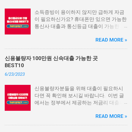
소득증빙이 용이하지 않지만 급하게 자금
이 필요하신가요? 휴대폰만 있으면 가능한
통신사 대출과 통신등급 대출이 가능한 곳
중에서 상위 3곳을 알려드리겠습니다. 통
READ MORE »
신사 대출이란? 급히 자금이 필요한 상황
이 발생하면, 때로는 소액 대출을 고려해야
할 수도 있습니다. 하지만 이직 준비로 인
신용불량자 100만원 신속대출 가능한 곳
해 무직 상태이거나 소득 증빙이 어려운 상
BEST10
황이라면, 대출을 받기 어려울 수 있습니
6/23/2023
다. 그러나 통신사 대출에 대해 미리 알아
두면, 무직자에게는 큰 도움이 됩니다. 이
신용불량자분들을 위해 대출이 필요하시
대출 상품은 휴대폰만 있으면 간편하게 신
다면 꼭 확인해 보시길 바랍니다. 이번 글
청할 수 있으며, 통신 등급에 따라 대출이
에서는 정부에서 제공하는 저금리 대출과
가능합니다. 마치 신용등급처럼 등급별로
일반 금융회사에서 지원하는 대출 상품 중
대출을 받을 수 있는 것이죠. 또한, 좋은 납
READ MORE »
상위 10개 상품을 추천해 드립니다. 📌 목
부 내역과 장기간에 걸쳐 통신사를 이용한
차 1. 소액생계비대출: 연체자 100만원 대
우량한 고객이면, 추가 혜택도 받을 수 있
출 2. 신용회복위원회 성실상환자대출 3.