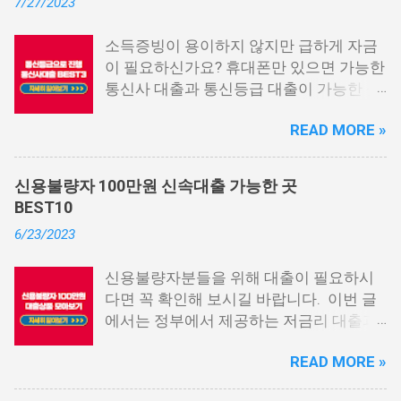
7/27/2023
소득증빙이 용이하지 않지만 급하게 자금
이 필요하신가요? 휴대폰만 있으면 가능한
통신사 대출과 통신등급 대출이 가능한 곳
중에서 상위 3곳을 알려드리겠습니다. 통
READ MORE »
신사 대출이란? 급히 자금이 필요한 상황
이 발생하면, 때로는 소액 대출을 고려해야
할 수도 있습니다. 하지만 이직 준비로 인
신용불량자 100만원 신속대출 가능한 곳
해 무직 상태이거나 소득 증빙이 어려운 상
BEST10
황이라면, 대출을 받기 어려울 수 있습니
6/23/2023
다. 그러나 통신사 대출에 대해 미리 알아
두면, 무직자에게는 큰 도움이 됩니다. 이
신용불량자분들을 위해 대출이 필요하시
대출 상품은 휴대폰만 있으면 간편하게 신
다면 꼭 확인해 보시길 바랍니다. 이번 글
청할 수 있으며, 통신 등급에 따라 대출이
에서는 정부에서 제공하는 저금리 대출과
가능합니다. 마치 신용등급처럼 등급별로
일반 금융회사에서 지원하는 대출 상품 중
대출을 받을 수 있는 것이죠. 또한, 좋은 납
READ MORE »
상위 10개 상품을 추천해 드립니다. 📌 목
부 내역과 장기간에 걸쳐 통신사를 이용한
차 1. 소액생계비대출: 연체자 100만원 대
우량한 고객이면, 추가 혜택도 받을 수 있