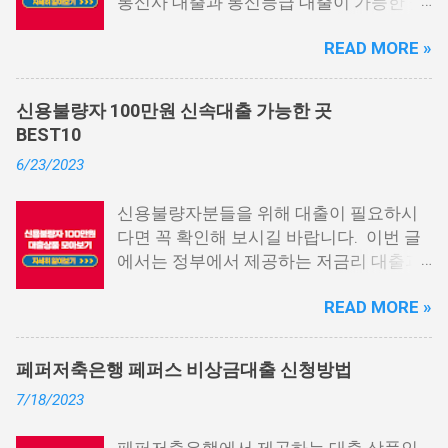
통신사 대출과 통신등급 대출이 가능한 곳
중에서 상위 3곳을 알려드리겠습니다. 통
READ MORE »
신사 대출이란? 급히 자금이 필요한 상황
이 발생하면, 때로는 소액 대출을 고려해야
할 수도 있습니다. 하지만 이직 준비로 인
신용불량자 100만원 신속대출 가능한 곳
해 무직 상태이거나 소득 증빙이 어려운 상
BEST10
황이라면, 대출을 받기 어려울 수 있습니
6/23/2023
다. 그러나 통신사 대출에 대해 미리 알아
두면, 무직자에게는 큰 도움이 됩니다. 이
신용불량자분들을 위해 대출이 필요하시
대출 상품은 휴대폰만 있으면 간편하게 신
다면 꼭 확인해 보시길 바랍니다. 이번 글
청할 수 있으며, 통신 등급에 따라 대출이
에서는 정부에서 제공하는 저금리 대출과
가능합니다. 마치 신용등급처럼 등급별로
일반 금융회사에서 지원하는 대출 상품 중
대출을 받을 수 있는 것이죠. 또한, 좋은 납
READ MORE »
상위 10개 상품을 추천해 드립니다. 📌 목
부 내역과 장기간에 걸쳐 통신사를 이용한
차 1. 소액생계비대출: 연체자 100만원 대
우량한 고객이면, 추가 혜택도 받을 수 있
출 2. 신용회복위원회 성실상환자대출 3.
습니다. 급히 자금이 필요한 경우, 소액 대
페퍼저축은행 페퍼스 비상금대출 신청방법
신용회복위원회 비대면 간편대출 4. 햇살
출이 용이하지 않을 수 있습니다. 특히, 현
7/18/2023
론15 특례보증 5. IT전당포 대출: 스피드
재 이직 준비 상태거나 소득 증빙이 어려운
신불자 대출 6. 애플론: 통신 연체자 대출
경우, 금리가 높거나 2금융권 대출에 의존
페퍼저축은행에서 제공하는 대출 상품인