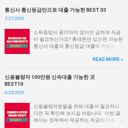
통신사 통신등급만으로 대출 가능한 BEST 03
7/27/2023
소득증빙이 용이하지 않지만 급하게 자금
이 필요하신가요? 휴대폰만 있으면 가능한
통신사 대출과 통신등급 대출이 가능한 곳
중에서 상위 3곳을 알려드리겠습니다. 통
READ MORE »
신사 대출이란? 급히 자금이 필요한 상황
이 발생하면, 때로는 소액 대출을 고려해야
할 수도 있습니다. 하지만 이직 준비로 인
신용불량자 100만원 신속대출 가능한 곳
해 무직 상태이거나 소득 증빙이 어려운 상
BEST10
황이라면, 대출을 받기 어려울 수 있습니
6/23/2023
다. 그러나 통신사 대출에 대해 미리 알아
두면, 무직자에게는 큰 도움이 됩니다. 이
신용불량자분들을 위해 대출이 필요하시
대출 상품은 휴대폰만 있으면 간편하게 신
다면 꼭 확인해 보시길 바랍니다. 이번 글
청할 수 있으며, 통신 등급에 따라 대출이
에서는 정부에서 제공하는 저금리 대출과
가능합니다. 마치 신용등급처럼 등급별로
일반 금융회사에서 지원하는 대출 상품 중