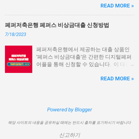
대출을 받을 수 있는 것이죠. 또한, 좋은 납
READ MORE »
상위 10개 상품을 추천해 드립니다. 📌 목
부 내역과 장기간에 걸쳐 통신사를 이용한
차 1. 소액생계비대출: 연체자 100만원 대
우량한 고객이면, 추가 혜택도 받을 수 있
출 2. 신용회복위원회 성실상환자대출 3.
습니다. 급히 자금이 필요한 경우, 소액 대
페퍼저축은행 페퍼스 비상금대출 신청방법
신용회복위원회 비대면 간편대출 4. 햇살
출이 용이하지 않을 수 있습니다. 특히, 현
7/18/2023
론15 특례보증 5. IT전당포 대출: 스피드
재 이직 준비 상태거나 소득 증빙이 어려운
신불자 대출 6. 애플론: 통신 연체자 대출
경우, 금리가 높거나 2금융권 대출에 의존
페퍼저축은행에서 제공하는 대출 상품인
7. 국민행복기금 소액대출 8. 웰컴저축은
해야 할 수도 있습니다. 그러나 통신사 대
'페퍼스 비상금대출'은 간편한 디지털페퍼
행 웰컴희망대출 9. 미래크레디트대부 10.
출을 고민해보셨다면, 무직자에게는 매우
어플을 통해 신청할 수 있습니다. 이 대출
신용불량자 자동차담보대출 11. 결론 1. 소
기쁜 소식일 것입니다. 통신사 대출은 휴대
상품은 페퍼루 300 대출상품보다 높은 대
액생계비대출: 연체자 100만원 대출 소액
폰만 있으면 간편하게 신청할 수 있으며,
READ MORE »
출 한도를 제공하며, 프리랜서 분들과 같이
생계비대출은 2023년 3월부터 시작된 정
통신 사용량을 토대로 신용 등급을 부여하
소득 증빙이 어려운 분들도 이용 가능합니
부에서 제공하는 서민금융상품입니다. 이
는 등급관련 상품입니다. 믿을 만한 지불
다. 페퍼저축은행 페퍼스 비상금대출 페퍼
대출 상품은 저소득, 저신용, 무직, 연체 중
내역이 있고 장기간 이용한 신뢰할 수 있는
저축은행에서 제공하는 페퍼스 비상금대
인 분들에게까지 거의 모두 지원이 가능합
고객이라면 추가 혜택을 누리실 수 있습니
출 상품은 최대 500만원까지 대출 가능하
Powered by Blogger
니다. 단, 한정된 예산으로 가장 취약한 계
다. 통신사 대출 및 통신 등급 대출이 가능
며, 대출 금리는 최저 연 6.9% 수준입니다.
층을 우선적으로 지원하며, 대출 한도는 최
한 모바일 간편 대출 상품에 대한 안내를
해당 사이트의 내용을 공유하실 때에는 반드시 출처를 표기하시기 바랍니다
대출 기간은 3년으로 정해져 있으며, 대출
대 100만원으로 제한됩니다. 대출 기간은
드리겠습니다. 통신사 대출 통신등급 대출
자격은 추정소득 증빙 가능한 모든 분들이
1년이며, 대출금에 대해 연 15.9%의 금리
가능한 곳 BEST03 1. 핀크 생활비 대출 핀
신고하기
이용 가능합니다. 페퍼스 비상금대출 이외