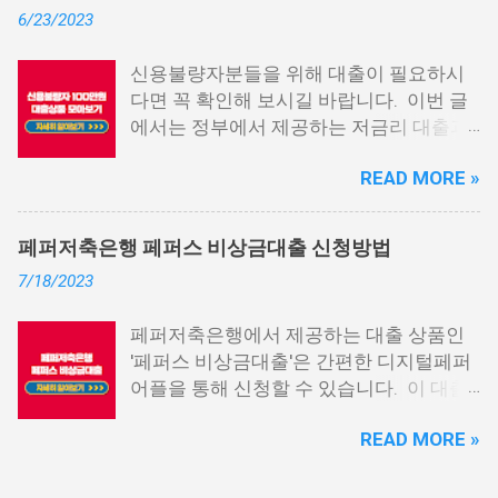
6/23/2023
다. 그러나 통신사 대출에 대해 미리 알아
두면, 무직자에게는 큰 도움이 됩니다. 이
신용불량자분들을 위해 대출이 필요하시
대출 상품은 휴대폰만 있으면 간편하게 신
다면 꼭 확인해 보시길 바랍니다. 이번 글
청할 수 있으며, 통신 등급에 따라 대출이
에서는 정부에서 제공하는 저금리 대출과
가능합니다. 마치 신용등급처럼 등급별로
일반 금융회사에서 지원하는 대출 상품 중
대출을 받을 수 있는 것이죠. 또한, 좋은 납
READ MORE »
상위 10개 상품을 추천해 드립니다. 📌 목
부 내역과 장기간에 걸쳐 통신사를 이용한
차 1. 소액생계비대출: 연체자 100만원 대
우량한 고객이면, 추가 혜택도 받을 수 있
출 2. 신용회복위원회 성실상환자대출 3.
습니다. 급히 자금이 필요한 경우, 소액 대
페퍼저축은행 페퍼스 비상금대출 신청방법
신용회복위원회 비대면 간편대출 4. 햇살
출이 용이하지 않을 수 있습니다. 특히, 현
7/18/2023
론15 특례보증 5. IT전당포 대출: 스피드
재 이직 준비 상태거나 소득 증빙이 어려운
신불자 대출 6. 애플론: 통신 연체자 대출
경우, 금리가 높거나 2금융권 대출에 의존
페퍼저축은행에서 제공하는 대출 상품인
7. 국민행복기금 소액대출 8. 웰컴저축은
해야 할 수도 있습니다. 그러나 통신사 대
'페퍼스 비상금대출'은 간편한 디지털페퍼
행 웰컴희망대출 9. 미래크레디트대부 10.
출을 고민해보셨다면, 무직자에게는 매우
어플을 통해 신청할 수 있습니다. 이 대출
신용불량자 자동차담보대출 11. 결론 1. 소
기쁜 소식일 것입니다. 통신사 대출은 휴대
상품은 페퍼루 300 대출상품보다 높은 대
액생계비대출: 연체자 100만원 대출 소액
폰만 있으면 간편하게 신청할 수 있으며,
READ MORE »
출 한도를 제공하며, 프리랜서 분들과 같이
생계비대출은 2023년 3월부터 시작된 정
통신 사용량을 토대로 신용 등급을 부여하
소득 증빙이 어려운 분들도 이용 가능합니
부에서 제공하는 서민금융상품입니다. 이
는 등급관련 상품입니다. 믿을 만한 지불
다. 페퍼저축은행 페퍼스 비상금대출 페퍼