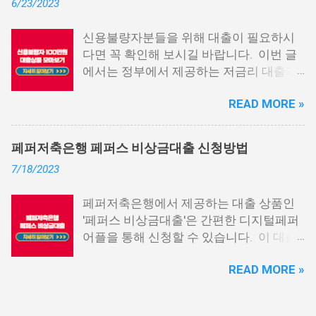
6/23/2023
다. 그러나 통신사 대출에 대해 미리 알아
두면, 무직자에게는 큰 도움이 됩니다. 이
신용불량자분들을 위해 대출이 필요하시
대출 상품은 휴대폰만 있으면 간편하게 신
다면 꼭 확인해 보시길 바랍니다. 이번 글
청할 수 있으며, 통신 등급에 따라 대출이
에서는 정부에서 제공하는 저금리 대출과
가능합니다. 마치 신용등급처럼 등급별로
일반 금융회사에서 지원하는 대출 상품 중
대출을 받을 수 있는 것이죠. 또한, 좋은 납
READ MORE »
상위 10개 상품을 추천해 드립니다. 📌 목
부 내역과 장기간에 걸쳐 통신사를 이용한
차 1. 소액생계비대출: 연체자 100만원 대
우량한 고객이면, 추가 혜택도 받을 수 있
출 2. 신용회복위원회 성실상환자대출 3.
습니다. 급히 자금이 필요한 경우, 소액 대
페퍼저축은행 페퍼스 비상금대출 신청방법
신용회복위원회 비대면 간편대출 4. 햇살
출이 용이하지 않을 수 있습니다. 특히, 현
7/18/2023
론15 특례보증 5. IT전당포 대출: 스피드
재 이직 준비 상태거나 소득 증빙이 어려운
신불자 대출 6. 애플론: 통신 연체자 대출
경우, 금리가 높거나 2금융권 대출에 의존
페퍼저축은행에서 제공하는 대출 상품인
7. 국민행복기금 소액대출 8. 웰컴저축은
해야 할 수도 있습니다. 그러나 통신사 대
'페퍼스 비상금대출'은 간편한 디지털페퍼
행 웰컴희망대출 9. 미래크레디트대부 10.
출을 고민해보셨다면, 무직자에게는 매우
어플을 통해 신청할 수 있습니다. 이 대출
신용불량자 자동차담보대출 11. 결론 1. 소
기쁜 소식일 것입니다. 통신사 대출은 휴대
상품은 페퍼루 300 대출상품보다 높은 대
액생계비대출: 연체자 100만원 대출 소액
폰만 있으면 간편하게 신청할 수 있으며,
READ MORE »
출 한도를 제공하며, 프리랜서 분들과 같이
생계비대출은 2023년 3월부터 시작된 정
통신 사용량을 토대로 신용 등급을 부여하
소득 증빙이 어려운 분들도 이용 가능합니
부에서 제공하는 서민금융상품입니다. 이
는 등급관련 상품입니다. 믿을 만한 지불
다. 페퍼저축은행 페퍼스 비상금대출 페퍼
대출 상품은 저소득, 저신용, 무직, 연체 중
내역이 있고 장기간 이용한 신뢰할 수 있는