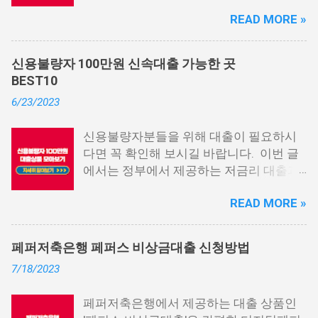
중에서 상위 3곳을 알려드리겠습니다. 통
READ MORE »
신사 대출이란? 급히 자금이 필요한 상황
이 발생하면, 때로는 소액 대출을 고려해야
할 수도 있습니다. 하지만 이직 준비로 인
신용불량자 100만원 신속대출 가능한 곳
해 무직 상태이거나 소득 증빙이 어려운 상
BEST10
황이라면, 대출을 받기 어려울 수 있습니
6/23/2023
다. 그러나 통신사 대출에 대해 미리 알아
두면, 무직자에게는 큰 도움이 됩니다. 이
신용불량자분들을 위해 대출이 필요하시
대출 상품은 휴대폰만 있으면 간편하게 신
다면 꼭 확인해 보시길 바랍니다. 이번 글
청할 수 있으며, 통신 등급에 따라 대출이
에서는 정부에서 제공하는 저금리 대출과
가능합니다. 마치 신용등급처럼 등급별로
일반 금융회사에서 지원하는 대출 상품 중
대출을 받을 수 있는 것이죠. 또한, 좋은 납
READ MORE »
상위 10개 상품을 추천해 드립니다. 📌 목
부 내역과 장기간에 걸쳐 통신사를 이용한
차 1. 소액생계비대출: 연체자 100만원 대
우량한 고객이면, 추가 혜택도 받을 수 있
출 2. 신용회복위원회 성실상환자대출 3.
습니다. 급히 자금이 필요한 경우, 소액 대
페퍼저축은행 페퍼스 비상금대출 신청방법
신용회복위원회 비대면 간편대출 4. 햇살
출이 용이하지 않을 수 있습니다. 특히, 현
7/18/2023
론15 특례보증 5. IT전당포 대출: 스피드
재 이직 준비 상태거나 소득 증빙이 어려운
신불자 대출 6. 애플론: 통신 연체자 대출
경우, 금리가 높거나 2금융권 대출에 의존
페퍼저축은행에서 제공하는 대출 상품인
7. 국민행복기금 소액대출 8. 웰컴저축은
해야 할 수도 있습니다. 그러나 통신사 대