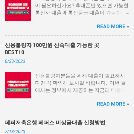
이 필요하신가요? 휴대폰만 있으면 가능한
통신사 대출과 통신등급 대출이 가능한 곳
중에서 상위 3곳을 알려드리겠습니다. 통
READ MORE »
신사 대출이란? 급히 자금이 필요한 상황
이 발생하면, 때로는 소액 대출을 고려해야
할 수도 있습니다. 하지만 이직 준비로 인
신용불량자 100만원 신속대출 가능한 곳
해 무직 상태이거나 소득 증빙이 어려운 상
BEST10
황이라면, 대출을 받기 어려울 수 있습니
6/23/2023
다. 그러나 통신사 대출에 대해 미리 알아
두면, 무직자에게는 큰 도움이 됩니다. 이
신용불량자분들을 위해 대출이 필요하시
대출 상품은 휴대폰만 있으면 간편하게 신
다면 꼭 확인해 보시길 바랍니다. 이번 글
청할 수 있으며, 통신 등급에 따라 대출이
에서는 정부에서 제공하는 저금리 대출과
가능합니다. 마치 신용등급처럼 등급별로
일반 금융회사에서 지원하는 대출 상품 중
대출을 받을 수 있는 것이죠. 또한, 좋은 납
READ MORE »
상위 10개 상품을 추천해 드립니다. 📌 목
부 내역과 장기간에 걸쳐 통신사를 이용한
차 1. 소액생계비대출: 연체자 100만원 대
우량한 고객이면, 추가 혜택도 받을 수 있
출 2. 신용회복위원회 성실상환자대출 3.
습니다. 급히 자금이 필요한 경우, 소액 대
페퍼저축은행 페퍼스 비상금대출 신청방법
신용회복위원회 비대면 간편대출 4. 햇살
출이 용이하지 않을 수 있습니다. 특히, 현
7/18/2023
론15 특례보증 5. IT전당포 대출: 스피드