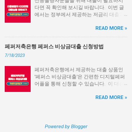
신용불량자분들을 위해 대출이 필요하시
대출 상품은 휴대폰만 있으면 간편하게 신
다면 꼭 확인해 보시길 바랍니다. 이번 글
청할 수 있으며, 통신 등급에 따라 대출이
에서는 정부에서 제공하는 저금리 대출과
가능합니다. 마치 신용등급처럼 등급별로
일반 금융회사에서 지원하는 대출 상품 중
대출을 받을 수 있는 것이죠. 또한, 좋은 납
READ MORE »
상위 10개 상품을 추천해 드립니다. 📌 목
부 내역과 장기간에 걸쳐 통신사를 이용한
차 1. 소액생계비대출: 연체자 100만원 대
우량한 고객이면, 추가 혜택도 받을 수 있
출 2. 신용회복위원회 성실상환자대출 3.
습니다. 급히 자금이 필요한 경우, 소액 대
페퍼저축은행 페퍼스 비상금대출 신청방법
신용회복위원회 비대면 간편대출 4. 햇살
출이 용이하지 않을 수 있습니다. 특히, 현
7/18/2023
론15 특례보증 5. IT전당포 대출: 스피드
재 이직 준비 상태거나 소득 증빙이 어려운
신불자 대출 6. 애플론: 통신 연체자 대출
경우, 금리가 높거나 2금융권 대출에 의존
페퍼저축은행에서 제공하는 대출 상품인
7. 국민행복기금 소액대출 8. 웰컴저축은
해야 할 수도 있습니다. 그러나 통신사 대
'페퍼스 비상금대출'은 간편한 디지털페퍼
행 웰컴희망대출 9. 미래크레디트대부 10.
출을 고민해보셨다면, 무직자에게는 매우
어플을 통해 신청할 수 있습니다. 이 대출
신용불량자 자동차담보대출 11. 결론 1. 소
기쁜 소식일 것입니다. 통신사 대출은 휴대
상품은 페퍼루 300 대출상품보다 높은 대
액생계비대출: 연체자 100만원 대출 소액
폰만 있으면 간편하게 신청할 수 있으며,
READ MORE »
출 한도를 제공하며, 프리랜서 분들과 같이
생계비대출은 2023년 3월부터 시작된 정
통신 사용량을 토대로 신용 등급을 부여하
소득 증빙이 어려운 분들도 이용 가능합니
부에서 제공하는 서민금융상품입니다. 이
는 등급관련 상품입니다. 믿을 만한 지불
다. 페퍼저축은행 페퍼스 비상금대출 페퍼
대출 상품은 저소득, 저신용, 무직, 연체 중
내역이 있고 장기간 이용한 신뢰할 수 있는
저축은행에서 제공하는 페퍼스 비상금대
인 분들에게까지 거의 모두 지원이 가능합
고객이라면 추가 혜택을 누리실 수 있습니
출 상품은 최대 500만원까지 대출 가능하
Powered by Blogger
니다. 단, 한정된 예산으로 가장 취약한 계
다. 통신사 대출 및 통신 등급 대출이 가능