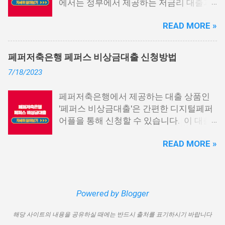
에서는 정부에서 제공하는 저금리 대출과
가능합니다. 마치 신용등급처럼 등급별로
일반 금융회사에서 지원하는 대출 상품 중
대출을 받을 수 있는 것이죠. 또한, 좋은 납
READ MORE »
상위 10개 상품을 추천해 드립니다. 📌 목
부 내역과 장기간에 걸쳐 통신사를 이용한
차 1. 소액생계비대출: 연체자 100만원 대
우량한 고객이면, 추가 혜택도 받을 수 있
출 2. 신용회복위원회 성실상환자대출 3.
습니다. 급히 자금이 필요한 경우, 소액 대
페퍼저축은행 페퍼스 비상금대출 신청방법
신용회복위원회 비대면 간편대출 4. 햇살
출이 용이하지 않을 수 있습니다. 특히, 현
7/18/2023
론15 특례보증 5. IT전당포 대출: 스피드
재 이직 준비 상태거나 소득 증빙이 어려운
신불자 대출 6. 애플론: 통신 연체자 대출
경우, 금리가 높거나 2금융권 대출에 의존
페퍼저축은행에서 제공하는 대출 상품인
7. 국민행복기금 소액대출 8. 웰컴저축은
해야 할 수도 있습니다. 그러나 통신사 대
'페퍼스 비상금대출'은 간편한 디지털페퍼
행 웰컴희망대출 9. 미래크레디트대부 10.
출을 고민해보셨다면, 무직자에게는 매우
어플을 통해 신청할 수 있습니다. 이 대출
신용불량자 자동차담보대출 11. 결론 1. 소
기쁜 소식일 것입니다. 통신사 대출은 휴대
상품은 페퍼루 300 대출상품보다 높은 대
액생계비대출: 연체자 100만원 대출 소액
폰만 있으면 간편하게 신청할 수 있으며,
READ MORE »
출 한도를 제공하며, 프리랜서 분들과 같이
생계비대출은 2023년 3월부터 시작된 정
통신 사용량을 토대로 신용 등급을 부여하
소득 증빙이 어려운 분들도 이용 가능합니
부에서 제공하는 서민금융상품입니다. 이
는 등급관련 상품입니다. 믿을 만한 지불
다. 페퍼저축은행 페퍼스 비상금대출 페퍼
대출 상품은 저소득, 저신용, 무직, 연체 중
내역이 있고 장기간 이용한 신뢰할 수 있는
저축은행에서 제공하는 페퍼스 비상금대
인 분들에게까지 거의 모두 지원이 가능합
고객이라면 추가 혜택을 누리실 수 있습니
출 상품은 최대 500만원까지 대출 가능하
Powered by Blogger
니다. 단, 한정된 예산으로 가장 취약한 계
다. 통신사 대출 및 통신 등급 대출이 가능
며, 대출 금리는 최저 연 6.9% 수준입니다.
층을 우선적으로 지원하며, 대출 한도는 최
한 모바일 간편 대출 상품에 대한 안내를
해당 사이트의 내용을 공유하실 때에는 반드시 출처를 표기하시기 바랍니다
대출 기간은 3년으로 정해져 있으며, 대출
대 100만원으로 제한됩니다. 대출 기간은
드리겠습니다. 통신사 대출 통신등급 대출