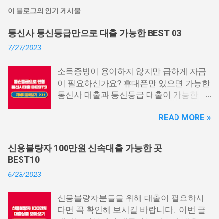
이 블로그의 인기 게시물
통신사 통신등급만으로 대출 가능한 BEST 03
7/27/2023
소득증빙이 용이하지 않지만 급하게 자금
이 필요하신가요? 휴대폰만 있으면 가능한
통신사 대출과 통신등급 대출이 가능한 곳
중에서 상위 3곳을 알려드리겠습니다. 통
READ MORE »
신사 대출이란? 급히 자금이 필요한 상황
이 발생하면, 때로는 소액 대출을 고려해야
할 수도 있습니다. 하지만 이직 준비로 인
신용불량자 100만원 신속대출 가능한 곳
해 무직 상태이거나 소득 증빙이 어려운 상
BEST10
황이라면, 대출을 받기 어려울 수 있습니
6/23/2023
다. 그러나 통신사 대출에 대해 미리 알아
두면, 무직자에게는 큰 도움이 됩니다. 이
신용불량자분들을 위해 대출이 필요하시
대출 상품은 휴대폰만 있으면 간편하게 신
다면 꼭 확인해 보시길 바랍니다. 이번 글
청할 수 있으며, 통신 등급에 따라 대출이