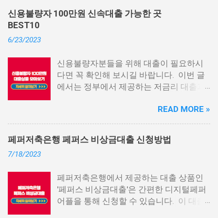
할 수도 있습니다. 하지만 이직 준비로 인
신용불량자 100만원 신속대출 가능한 곳
해 무직 상태이거나 소득 증빙이 어려운 상
BEST10
황이라면, 대출을 받기 어려울 수 있습니
6/23/2023
다. 그러나 통신사 대출에 대해 미리 알아
두면, 무직자에게는 큰 도움이 됩니다. 이
신용불량자분들을 위해 대출이 필요하시
대출 상품은 휴대폰만 있으면 간편하게 신
다면 꼭 확인해 보시길 바랍니다. 이번 글
청할 수 있으며, 통신 등급에 따라 대출이
에서는 정부에서 제공하는 저금리 대출과
가능합니다. 마치 신용등급처럼 등급별로
일반 금융회사에서 지원하는 대출 상품 중
대출을 받을 수 있는 것이죠. 또한, 좋은 납
READ MORE »
상위 10개 상품을 추천해 드립니다. 📌 목
부 내역과 장기간에 걸쳐 통신사를 이용한
차 1. 소액생계비대출: 연체자 100만원 대
우량한 고객이면, 추가 혜택도 받을 수 있
출 2. 신용회복위원회 성실상환자대출 3.
습니다. 급히 자금이 필요한 경우, 소액 대
페퍼저축은행 페퍼스 비상금대출 신청방법
신용회복위원회 비대면 간편대출 4. 햇살
출이 용이하지 않을 수 있습니다. 특히, 현
7/18/2023
론15 특례보증 5. IT전당포 대출: 스피드
재 이직 준비 상태거나 소득 증빙이 어려운
신불자 대출 6. 애플론: 통신 연체자 대출
경우, 금리가 높거나 2금융권 대출에 의존
페퍼저축은행에서 제공하는 대출 상품인
7. 국민행복기금 소액대출 8. 웰컴저축은
해야 할 수도 있습니다. 그러나 통신사 대
'페퍼스 비상금대출'은 간편한 디지털페퍼
행 웰컴희망대출 9. 미래크레디트대부 10.
출을 고민해보셨다면, 무직자에게는 매우
어플을 통해 신청할 수 있습니다. 이 대출
신용불량자 자동차담보대출 11. 결론 1. 소
기쁜 소식일 것입니다. 통신사 대출은 휴대
상품은 페퍼루 300 대출상품보다 높은 대
액생계비대출: 연체자 100만원 대출 소액
폰만 있으면 간편하게 신청할 수 있으며,