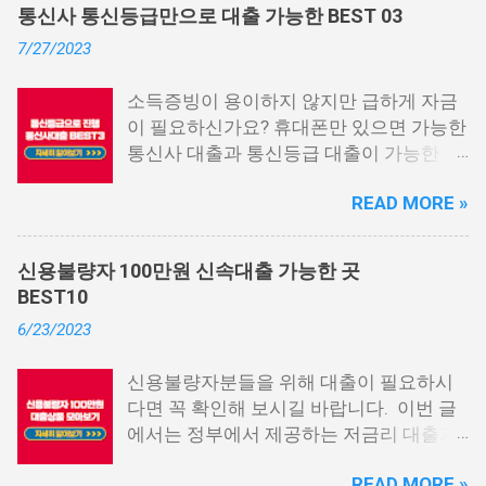
통신사 통신등급만으로 대출 가능한 BEST 03
7/27/2023
소득증빙이 용이하지 않지만 급하게 자금
이 필요하신가요? 휴대폰만 있으면 가능한
통신사 대출과 통신등급 대출이 가능한 곳
중에서 상위 3곳을 알려드리겠습니다. 통
READ MORE »
신사 대출이란? 급히 자금이 필요한 상황
이 발생하면, 때로는 소액 대출을 고려해야
할 수도 있습니다. 하지만 이직 준비로 인
신용불량자 100만원 신속대출 가능한 곳
해 무직 상태이거나 소득 증빙이 어려운 상
BEST10
황이라면, 대출을 받기 어려울 수 있습니
6/23/2023
다. 그러나 통신사 대출에 대해 미리 알아
두면, 무직자에게는 큰 도움이 됩니다. 이
신용불량자분들을 위해 대출이 필요하시
대출 상품은 휴대폰만 있으면 간편하게 신
다면 꼭 확인해 보시길 바랍니다. 이번 글
청할 수 있으며, 통신 등급에 따라 대출이
에서는 정부에서 제공하는 저금리 대출과
가능합니다. 마치 신용등급처럼 등급별로
일반 금융회사에서 지원하는 대출 상품 중
대출을 받을 수 있는 것이죠. 또한, 좋은 납
READ MORE »