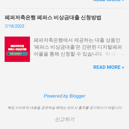
상위 10개 상품을 추천해 드립니다. 📌 목
부 내역과 장기간에 걸쳐 통신사를 이용한
차 1. 소액생계비대출: 연체자 100만원 대
우량한 고객이면, 추가 혜택도 받을 수 있
출 2. 신용회복위원회 성실상환자대출 3.
습니다. 급히 자금이 필요한 경우, 소액 대
페퍼저축은행 페퍼스 비상금대출 신청방법
신용회복위원회 비대면 간편대출 4. 햇살
출이 용이하지 않을 수 있습니다. 특히, 현
7/18/2023
론15 특례보증 5. IT전당포 대출: 스피드
재 이직 준비 상태거나 소득 증빙이 어려운
신불자 대출 6. 애플론: 통신 연체자 대출
경우, 금리가 높거나 2금융권 대출에 의존
페퍼저축은행에서 제공하는 대출 상품인
7. 국민행복기금 소액대출 8. 웰컴저축은
해야 할 수도 있습니다. 그러나 통신사 대
'페퍼스 비상금대출'은 간편한 디지털페퍼
행 웰컴희망대출 9. 미래크레디트대부 10.
출을 고민해보셨다면, 무직자에게는 매우
어플을 통해 신청할 수 있습니다. 이 대출
신용불량자 자동차담보대출 11. 결론 1. 소
기쁜 소식일 것입니다. 통신사 대출은 휴대
상품은 페퍼루 300 대출상품보다 높은 대
액생계비대출: 연체자 100만원 대출 소액
폰만 있으면 간편하게 신청할 수 있으며,
READ MORE »
출 한도를 제공하며, 프리랜서 분들과 같이
생계비대출은 2023년 3월부터 시작된 정
통신 사용량을 토대로 신용 등급을 부여하
소득 증빙이 어려운 분들도 이용 가능합니
부에서 제공하는 서민금융상품입니다. 이
는 등급관련 상품입니다. 믿을 만한 지불
다. 페퍼저축은행 페퍼스 비상금대출 페퍼
대출 상품은 저소득, 저신용, 무직, 연체 중
내역이 있고 장기간 이용한 신뢰할 수 있는
저축은행에서 제공하는 페퍼스 비상금대
인 분들에게까지 거의 모두 지원이 가능합
고객이라면 추가 혜택을 누리실 수 있습니
출 상품은 최대 500만원까지 대출 가능하
Powered by Blogger
니다. 단, 한정된 예산으로 가장 취약한 계
다. 통신사 대출 및 통신 등급 대출이 가능
며, 대출 금리는 최저 연 6.9% 수준입니다.
층을 우선적으로 지원하며, 대출 한도는 최
한 모바일 간편 대출 상품에 대한 안내를
해당 사이트의 내용을 공유하실 때에는 반드시 출처를 표기하시기 바랍니다
대출 기간은 3년으로 정해져 있으며, 대출
대 100만원으로 제한됩니다. 대출 기간은
드리겠습니다. 통신사 대출 통신등급 대출
자격은 추정소득 증빙 가능한 모든 분들이
1년이며, 대출금에 대해 연 15.9%의 금리
가능한 곳 BEST03 1. 핀크 생활비 대출 핀
신고하기
이용 가능합니다. 페퍼스 비상금대출 이외
가 적용됩니다. 만기일시상환 방식이 채택
크 생활비 대출은 손쉽게 대출심사가 가능