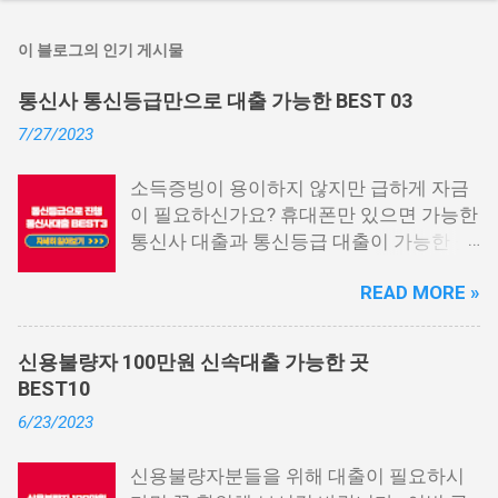
이 블로그의 인기 게시물
통신사 통신등급만으로 대출 가능한 BEST 03
7/27/2023
소득증빙이 용이하지 않지만 급하게 자금
이 필요하신가요? 휴대폰만 있으면 가능한
통신사 대출과 통신등급 대출이 가능한 곳
중에서 상위 3곳을 알려드리겠습니다. 통
READ MORE »
신사 대출이란? 급히 자금이 필요한 상황
이 발생하면, 때로는 소액 대출을 고려해야
할 수도 있습니다. 하지만 이직 준비로 인
신용불량자 100만원 신속대출 가능한 곳
해 무직 상태이거나 소득 증빙이 어려운 상
BEST10
황이라면, 대출을 받기 어려울 수 있습니
6/23/2023
다. 그러나 통신사 대출에 대해 미리 알아
두면, 무직자에게는 큰 도움이 됩니다. 이
신용불량자분들을 위해 대출이 필요하시
대출 상품은 휴대폰만 있으면 간편하게 신