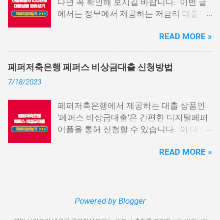
다면 꼭 확인해 보시길 바랍니다. 이번 글
청할 수 있으며, 통신 등급에 따라 대출이
에서는 정부에서 제공하는 저금리 대출과
가능합니다. 마치 신용등급처럼 등급별로
일반 금융회사에서 지원하는 대출 상품 중
대출을 받을 수 있는 것이죠. 또한, 좋은 납
READ MORE »
상위 10개 상품을 추천해 드립니다. 📌 목
부 내역과 장기간에 걸쳐 통신사를 이용한
차 1. 소액생계비대출: 연체자 100만원 대
우량한 고객이면, 추가 혜택도 받을 수 있
출 2. 신용회복위원회 성실상환자대출 3.
습니다. 급히 자금이 필요한 경우, 소액 대
페퍼저축은행 페퍼스 비상금대출 신청방법
신용회복위원회 비대면 간편대출 4. 햇살
출이 용이하지 않을 수 있습니다. 특히, 현
7/18/2023
론15 특례보증 5. IT전당포 대출: 스피드
재 이직 준비 상태거나 소득 증빙이 어려운
신불자 대출 6. 애플론: 통신 연체자 대출
경우, 금리가 높거나 2금융권 대출에 의존
페퍼저축은행에서 제공하는 대출 상품인
7. 국민행복기금 소액대출 8. 웰컴저축은
해야 할 수도 있습니다. 그러나 통신사 대
'페퍼스 비상금대출'은 간편한 디지털페퍼
행 웰컴희망대출 9. 미래크레디트대부 10.
출을 고민해보셨다면, 무직자에게는 매우
어플을 통해 신청할 수 있습니다. 이 대출
신용불량자 자동차담보대출 11. 결론 1. 소
기쁜 소식일 것입니다. 통신사 대출은 휴대
상품은 페퍼루 300 대출상품보다 높은 대
액생계비대출: 연체자 100만원 대출 소액
폰만 있으면 간편하게 신청할 수 있으며,
READ MORE »
출 한도를 제공하며, 프리랜서 분들과 같이
생계비대출은 2023년 3월부터 시작된 정
통신 사용량을 토대로 신용 등급을 부여하
소득 증빙이 어려운 분들도 이용 가능합니
부에서 제공하는 서민금융상품입니다. 이
는 등급관련 상품입니다. 믿을 만한 지불
다. 페퍼저축은행 페퍼스 비상금대출 페퍼
대출 상품은 저소득, 저신용, 무직, 연체 중
내역이 있고 장기간 이용한 신뢰할 수 있는
저축은행에서 제공하는 페퍼스 비상금대
인 분들에게까지 거의 모두 지원이 가능합
고객이라면 추가 혜택을 누리실 수 있습니
출 상품은 최대 500만원까지 대출 가능하
Powered by Blogger
니다. 단, 한정된 예산으로 가장 취약한 계
다. 통신사 대출 및 통신 등급 대출이 가능
며, 대출 금리는 최저 연 6.9% 수준입니다.
층을 우선적으로 지원하며, 대출 한도는 최
한 모바일 간편 대출 상품에 대한 안내를