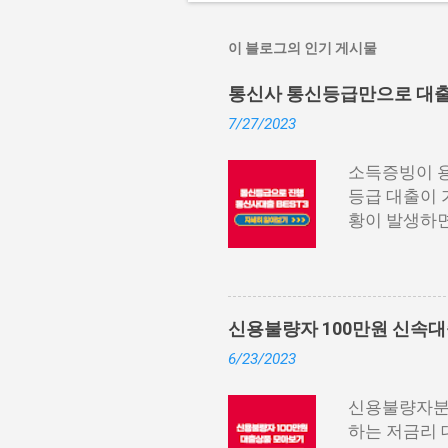
이 블로그의 인기 게시물
통신사 통신등급만으로 대출 가
7/27/2023
소득증빙이 용
등급 대출이 
황이 발생하면
나 소득 증빙
아두면, 무직
신 등급에 따
납부 내역과 
신용불량자 100만원 신속대출
이 필요한 경
6/23/2023
려운 경우, 
셨다면, 무직
신용불량자분들
있으며, 통신
하는 저금리 
장기간 이용한