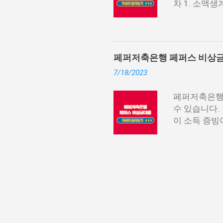
차 1. 소액
출이 가능한 
면 간편대출 4
BEST03 
국민행복기금 
인증만으로 2
대출 11. 
폼으로서 대출.
에서 제공하는
페퍼저축은행 페퍼스 비상
모두 지원이 
7/18/2023
대 100만원
일시상환 방식
페퍼저축은행에
고 금리가 높
수 있습니다.
족 시 거의 
이 소득 증빙
소액생계비대출
공하는 페퍼스
수 있는 서민
다. 대출 기
상 성실하게 상
다. 페퍼스 
상세한 내용 
행의 "페퍼스
고 있습니다.
로 높은 편입
다. 비상금대