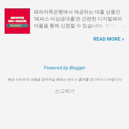
재 이직 준비 상태거나 소득 증빙이 어려운
신불자 대출 6. 애플론: 통신 연체자 대출
경우, 금리가 높거나 2금융권 대출에 의존
페퍼저축은행에서 제공하는 대출 상품인
7. 국민행복기금 소액대출 8. 웰컴저축은
해야 할 수도 있습니다. 그러나 통신사 대
'페퍼스 비상금대출'은 간편한 디지털페퍼
행 웰컴희망대출 9. 미래크레디트대부 10.
출을 고민해보셨다면, 무직자에게는 매우
어플을 통해 신청할 수 있습니다. 이 대출
신용불량자 자동차담보대출 11. 결론 1. 소
기쁜 소식일 것입니다. 통신사 대출은 휴대
상품은 페퍼루 300 대출상품보다 높은 대
액생계비대출: 연체자 100만원 대출 소액
폰만 있으면 간편하게 신청할 수 있으며,
READ MORE »
출 한도를 제공하며, 프리랜서 분들과 같이
생계비대출은 2023년 3월부터 시작된 정
통신 사용량을 토대로 신용 등급을 부여하
소득 증빙이 어려운 분들도 이용 가능합니
부에서 제공하는 서민금융상품입니다. 이
는 등급관련 상품입니다. 믿을 만한 지불
다. 페퍼저축은행 페퍼스 비상금대출 페퍼
대출 상품은 저소득, 저신용, 무직, 연체 중
내역이 있고 장기간 이용한 신뢰할 수 있는
저축은행에서 제공하는 페퍼스 비상금대
인 분들에게까지 거의 모두 지원이 가능합
고객이라면 추가 혜택을 누리실 수 있습니
출 상품은 최대 500만원까지 대출 가능하
Powered by Blogger
니다. 단, 한정된 예산으로 가장 취약한 계
다. 통신사 대출 및 통신 등급 대출이 가능
며, 대출 금리는 최저 연 6.9% 수준입니다.
층을 우선적으로 지원하며, 대출 한도는 최
한 모바일 간편 대출 상품에 대한 안내를
해당 사이트의 내용을 공유하실 때에는 반드시 출처를 표기하시기 바랍니다
대출 기간은 3년으로 정해져 있으며, 대출
대 100만원으로 제한됩니다. 대출 기간은
드리겠습니다. 통신사 대출 통신등급 대출
자격은 추정소득 증빙 가능한 모든 분들이
1년이며, 대출금에 대해 연 15.9%의 금리
가능한 곳 BEST03 1. 핀크 생활비 대출 핀
신고하기
이용 가능합니다. 페퍼스 비상금대출 이외
가 적용됩니다. 만기일시상환 방식이 채택
크 생활비 대출은 손쉽게 대출심사가 가능
에도 페퍼루 300 대출 상품 등 다양한 대출
되어 상환 부담이 크지 않다는 점이 장점입
한 서비스입니다. 휴대폰 본인인증만으로
상품을 비교해 보시기 바랍니다. 상세한
니다. 그러나 이 상품은 대출 한도가 적고
24시간 365일 언제나 신청이 가능하며, T
내용 및 신청 방법은 페퍼저축은행의 공식
금리가 높아 비판을 받고 있습니다. 따라
스코어 맞춤형 대출 상품과 함께 토탈 핀테
웹사이트를 참고하시면 됩니다. 대출 한도
서 추후 정책 개선이 될 여지가 있습니다.
크 플랫폼으로서 대출...