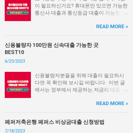
이 필요하신가요? 휴대폰만 있으면 가능한
통신사 대출과 통신등급 대출이 가능한 곳
중에서 상위 3곳을 알려드리겠습니다. 통
READ MORE »
신사 대출이란? 급히 자금이 필요한 상황
이 발생하면, 때로는 소액 대출을 고려해야
할 수도 있습니다. 하지만 이직 준비로 인
신용불량자 100만원 신속대출 가능한 곳
해 무직 상태이거나 소득 증빙이 어려운 상
BEST10
황이라면, 대출을 받기 어려울 수 있습니
6/23/2023
다. 그러나 통신사 대출에 대해 미리 알아
두면, 무직자에게는 큰 도움이 됩니다. 이
신용불량자분들을 위해 대출이 필요하시
대출 상품은 휴대폰만 있으면 간편하게 신
다면 꼭 확인해 보시길 바랍니다. 이번 글
청할 수 있으며, 통신 등급에 따라 대출이
에서는 정부에서 제공하는 저금리 대출과
가능합니다. 마치 신용등급처럼 등급별로
일반 금융회사에서 지원하는 대출 상품 중
대출을 받을 수 있는 것이죠. 또한, 좋은 납
READ MORE »
상위 10개 상품을 추천해 드립니다. 📌 목
부 내역과 장기간에 걸쳐 통신사를 이용한
차 1. 소액생계비대출: 연체자 100만원 대
우량한 고객이면, 추가 혜택도 받을 수 있
출 2. 신용회복위원회 성실상환자대출 3.
습니다. 급히 자금이 필요한 경우, 소액 대
페퍼저축은행 페퍼스 비상금대출 신청방법
신용회복위원회 비대면 간편대출 4. 햇살
출이 용이하지 않을 수 있습니다. 특히, 현
7/18/2023
론15 특례보증 5. IT전당포 대출: 스피드