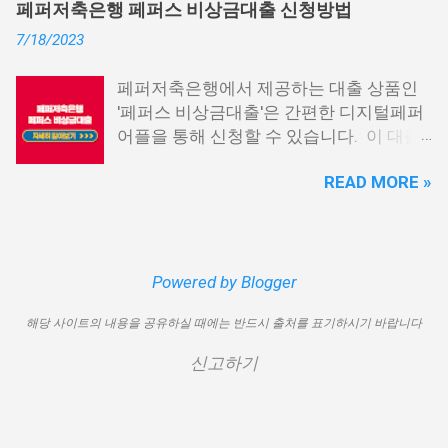
습니다. 급히 자금이 필요한 경우, 소액 대
페퍼저축은행 페퍼스 비상금대출 신청방법
신용회복위원회 비대면 간편대출 4. 햇살
출이 용이하지 않을 수 있습니다. 특히, 현
7/18/2023
론15 특례보증 5. IT전당포 대출: 스피드
재 이직 준비 상태거나 소득 증빙이 어려운
신불자 대출 6. 애플론: 통신 연체자 대출
경우, 금리가 높거나 2금융권 대출에 의존
페퍼저축은행에서 제공하는 대출 상품인
7. 국민행복기금 소액대출 8. 웰컴저축은
해야 할 수도 있습니다. 그러나 통신사 대
'페퍼스 비상금대출'은 간편한 디지털페퍼
행 웰컴희망대출 9. 미래크레디트대부 10.
출을 고민해보셨다면, 무직자에게는 매우
어플을 통해 신청할 수 있습니다. 이 대출
신용불량자 자동차담보대출 11. 결론 1. 소
기쁜 소식일 것입니다. 통신사 대출은 휴대
상품은 페퍼루 300 대출상품보다 높은 대
액생계비대출: 연체자 100만원 대출 소액
폰만 있으면 간편하게 신청할 수 있으며,
READ MORE »
출 한도를 제공하며, 프리랜서 분들과 같이
생계비대출은 2023년 3월부터 시작된 정
통신 사용량을 토대로 신용 등급을 부여하
소득 증빙이 어려운 분들도 이용 가능합니
부에서 제공하는 서민금융상품입니다. 이
는 등급관련 상품입니다. 믿을 만한 지불
다. 페퍼저축은행 페퍼스 비상금대출 페퍼
대출 상품은 저소득, 저신용, 무직, 연체 중
내역이 있고 장기간 이용한 신뢰할 수 있는
저축은행에서 제공하는 페퍼스 비상금대
인 분들에게까지 거의 모두 지원이 가능합
고객이라면 추가 혜택을 누리실 수 있습니
출 상품은 최대 500만원까지 대출 가능하
Powered by Blogger
니다. 단, 한정된 예산으로 가장 취약한 계
다. 통신사 대출 및 통신 등급 대출이 가능
며, 대출 금리는 최저 연 6.9% 수준입니다.
층을 우선적으로 지원하며, 대출 한도는 최
한 모바일 간편 대출 상품에 대한 안내를
해당 사이트의 내용을 공유하실 때에는 반드시 출처를 표기하시기 바랍니다
대출 기간은 3년으로 정해져 있으며, 대출
대 100만원으로 제한됩니다. 대출 기간은
드리겠습니다. 통신사 대출 통신등급 대출
자격은 추정소득 증빙 가능한 모든 분들이
1년이며, 대출금에 대해 연 15.9%의 금리
가능한 곳 BEST03 1. 핀크 생활비 대출 핀
신고하기
이용 가능합니다. 페퍼스 비상금대출 이외
가 적용됩니다. 만기일시상환 방식이 채택
크 생활비 대출은 손쉽게 대출심사가 가능
에도 페퍼루 300 대출 상품 등 다양한 대출
되어 상환 부담이 크지 않다는 점이 장점입
한 서비스입니다. 휴대폰 본인인증만으로
상품을 비교해 보시기 바랍니다. 상세한
니다. 그러나 이 상품은 대출 한도가 적고
24시간 365일 언제나 신청이 가능하며, T