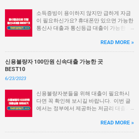
소득증빙이 용이하지 않지만 급하게 자금
이 필요하신가요? 휴대폰만 있으면 가능한
통신사 대출과 통신등급 대출이 가능한 곳
중에서 상위 3곳을 알려드리겠습니다. 통
READ MORE »
신사 대출이란? 급히 자금이 필요한 상황
이 발생하면, 때로는 소액 대출을 고려해야
할 수도 있습니다. 하지만 이직 준비로 인
신용불량자 100만원 신속대출 가능한 곳
해 무직 상태이거나 소득 증빙이 어려운 상
BEST10
황이라면, 대출을 받기 어려울 수 있습니
6/23/2023
다. 그러나 통신사 대출에 대해 미리 알아
두면, 무직자에게는 큰 도움이 됩니다. 이
신용불량자분들을 위해 대출이 필요하시
대출 상품은 휴대폰만 있으면 간편하게 신
다면 꼭 확인해 보시길 바랍니다. 이번 글
청할 수 있으며, 통신 등급에 따라 대출이
에서는 정부에서 제공하는 저금리 대출과
가능합니다. 마치 신용등급처럼 등급별로
일반 금융회사에서 지원하는 대출 상품 중
대출을 받을 수 있는 것이죠. 또한, 좋은 납
READ MORE »
상위 10개 상품을 추천해 드립니다. 📌 목
부 내역과 장기간에 걸쳐 통신사를 이용한
차 1. 소액생계비대출: 연체자 100만원 대
우량한 고객이면, 추가 혜택도 받을 수 있
출 2. 신용회복위원회 성실상환자대출 3.