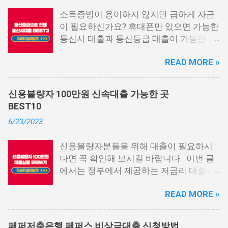
소득증빙이 용이하지 않지만 급하게 자금
이 필요하신가요? 휴대폰만 있으면 가능한
통신사 대출과 통신등급 대출이 가능한 곳
중에서 상위 3곳을 알려드리겠습니다. 통
READ MORE »
신사 대출이란? 급히 자금이 필요한 상황
이 발생하면, 때로는 소액 대출을 고려해야
할 수도 있습니다. 하지만 이직 준비로 인
신용불량자 100만원 신속대출 가능한 곳
해 무직 상태이거나 소득 증빙이 어려운 상
BEST10
황이라면, 대출을 받기 어려울 수 있습니
6/23/2023
다. 그러나 통신사 대출에 대해 미리 알아
두면, 무직자에게는 큰 도움이 됩니다. 이
신용불량자분들을 위해 대출이 필요하시
대출 상품은 휴대폰만 있으면 간편하게 신
다면 꼭 확인해 보시길 바랍니다. 이번 글
청할 수 있으며, 통신 등급에 따라 대출이
에서는 정부에서 제공하는 저금리 대출과
가능합니다. 마치 신용등급처럼 등급별로
일반 금융회사에서 지원하는 대출 상품 중
대출을 받을 수 있는 것이죠. 또한, 좋은 납
READ MORE »
상위 10개 상품을 추천해 드립니다. 📌 목
부 내역과 장기간에 걸쳐 통신사를 이용한
차 1. 소액생계비대출: 연체자 100만원 대
우량한 고객이면, 추가 혜택도 받을 수 있
출 2. 신용회복위원회 성실상환자대출 3.
습니다. 급히 자금이 필요한 경우, 소액 대
페퍼저축은행 페퍼스 비상금대출 신청방법