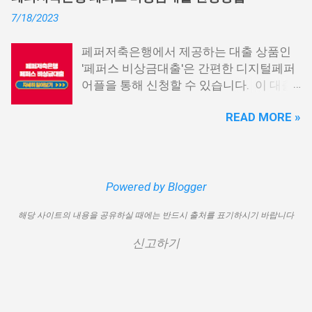
신용회복위원회 비대면 간편대출 4. 햇살
출이 용이하지 않을 수 있습니다. 특히, 현
7/18/2023
론15 특례보증 5. IT전당포 대출: 스피드
재 이직 준비 상태거나 소득 증빙이 어려운
신불자 대출 6. 애플론: 통신 연체자 대출
경우, 금리가 높거나 2금융권 대출에 의존
페퍼저축은행에서 제공하는 대출 상품인
7. 국민행복기금 소액대출 8. 웰컴저축은
해야 할 수도 있습니다. 그러나 통신사 대
'페퍼스 비상금대출'은 간편한 디지털페퍼
행 웰컴희망대출 9. 미래크레디트대부 10.
출을 고민해보셨다면, 무직자에게는 매우
어플을 통해 신청할 수 있습니다. 이 대출
신용불량자 자동차담보대출 11. 결론 1. 소
기쁜 소식일 것입니다. 통신사 대출은 휴대
상품은 페퍼루 300 대출상품보다 높은 대
액생계비대출: 연체자 100만원 대출 소액
폰만 있으면 간편하게 신청할 수 있으며,
READ MORE »
출 한도를 제공하며, 프리랜서 분들과 같이
생계비대출은 2023년 3월부터 시작된 정
통신 사용량을 토대로 신용 등급을 부여하
소득 증빙이 어려운 분들도 이용 가능합니
부에서 제공하는 서민금융상품입니다. 이
는 등급관련 상품입니다. 믿을 만한 지불
다. 페퍼저축은행 페퍼스 비상금대출 페퍼
대출 상품은 저소득, 저신용, 무직, 연체 중
내역이 있고 장기간 이용한 신뢰할 수 있는
저축은행에서 제공하는 페퍼스 비상금대
인 분들에게까지 거의 모두 지원이 가능합
고객이라면 추가 혜택을 누리실 수 있습니
출 상품은 최대 500만원까지 대출 가능하
Powered by Blogger
니다. 단, 한정된 예산으로 가장 취약한 계
다. 통신사 대출 및 통신 등급 대출이 가능
며, 대출 금리는 최저 연 6.9% 수준입니다.
층을 우선적으로 지원하며, 대출 한도는 최
한 모바일 간편 대출 상품에 대한 안내를
해당 사이트의 내용을 공유하실 때에는 반드시 출처를 표기하시기 바랍니다
대출 기간은 3년으로 정해져 있으며, 대출
대 100만원으로 제한됩니다. 대출 기간은
드리겠습니다. 통신사 대출 통신등급 대출
자격은 추정소득 증빙 가능한 모든 분들이
1년이며, 대출금에 대해 연 15.9%의 금리
가능한 곳 BEST03 1. 핀크 생활비 대출 핀
신고하기
이용 가능합니다. 페퍼스 비상금대출 이외
가 적용됩니다. 만기일시상환 방식이 채택
크 생활비 대출은 손쉽게 대출심사가 가능
에도 페퍼루 300 대출 상품 등 다양한 대출
되어 상환 부담이 크지 않다는 점이 장점입
한 서비스입니다. 휴대폰 본인인증만으로
상품을 비교해 보시기 바랍니다. 상세한
니다. 그러나 이 상품은 대출 한도가 적고
24시간 365일 언제나 신청이 가능하며, T
내용 및 신청 방법은 페퍼저축은행의 공식
금리가 높아 비판을 받고 있습니다. 따라
스코어 맞춤형 대출 상품과 함께 토탈 핀테