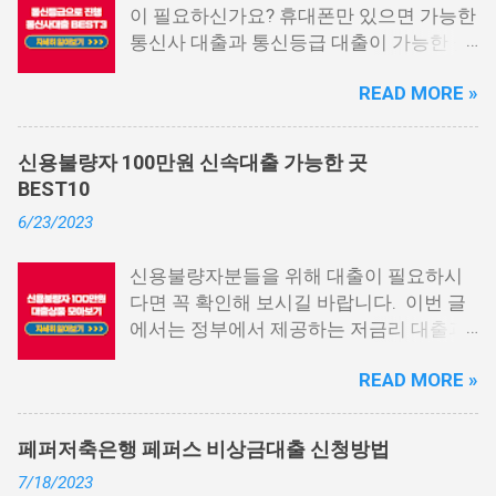
이 필요하신가요? 휴대폰만 있으면 가능한
통신사 대출과 통신등급 대출이 가능한 곳
중에서 상위 3곳을 알려드리겠습니다. 통
READ MORE »
신사 대출이란? 급히 자금이 필요한 상황
이 발생하면, 때로는 소액 대출을 고려해야
할 수도 있습니다. 하지만 이직 준비로 인
신용불량자 100만원 신속대출 가능한 곳
해 무직 상태이거나 소득 증빙이 어려운 상
BEST10
황이라면, 대출을 받기 어려울 수 있습니
6/23/2023
다. 그러나 통신사 대출에 대해 미리 알아
두면, 무직자에게는 큰 도움이 됩니다. 이
신용불량자분들을 위해 대출이 필요하시
대출 상품은 휴대폰만 있으면 간편하게 신
다면 꼭 확인해 보시길 바랍니다. 이번 글
청할 수 있으며, 통신 등급에 따라 대출이
에서는 정부에서 제공하는 저금리 대출과
가능합니다. 마치 신용등급처럼 등급별로
일반 금융회사에서 지원하는 대출 상품 중
대출을 받을 수 있는 것이죠. 또한, 좋은 납
READ MORE »
상위 10개 상품을 추천해 드립니다. 📌 목
부 내역과 장기간에 걸쳐 통신사를 이용한
차 1. 소액생계비대출: 연체자 100만원 대
우량한 고객이면, 추가 혜택도 받을 수 있
출 2. 신용회복위원회 성실상환자대출 3.
습니다. 급히 자금이 필요한 경우, 소액 대
페퍼저축은행 페퍼스 비상금대출 신청방법
신용회복위원회 비대면 간편대출 4. 햇살
출이 용이하지 않을 수 있습니다. 특히, 현
7/18/2023
론15 특례보증 5. IT전당포 대출: 스피드
재 이직 준비 상태거나 소득 증빙이 어려운