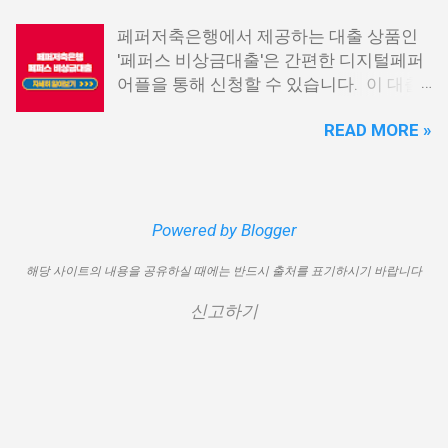
신불자 대출 6. 애플론: 통신 연체자 대출
경우, 금리가 높거나 2금융권 대출에 의존
페퍼저축은행에서 제공하는 대출 상품인
7. 국민행복기금 소액대출 8. 웰컴저축은
해야 할 수도 있습니다. 그러나 통신사 대
'페퍼스 비상금대출'은 간편한 디지털페퍼
행 웰컴희망대출 9. 미래크레디트대부 10.
출을 고민해보셨다면, 무직자에게는 매우
어플을 통해 신청할 수 있습니다. 이 대출
신용불량자 자동차담보대출 11. 결론 1. 소
기쁜 소식일 것입니다. 통신사 대출은 휴대
상품은 페퍼루 300 대출상품보다 높은 대
액생계비대출: 연체자 100만원 대출 소액
폰만 있으면 간편하게 신청할 수 있으며,
READ MORE »
출 한도를 제공하며, 프리랜서 분들과 같이
생계비대출은 2023년 3월부터 시작된 정
통신 사용량을 토대로 신용 등급을 부여하
소득 증빙이 어려운 분들도 이용 가능합니
부에서 제공하는 서민금융상품입니다. 이
는 등급관련 상품입니다. 믿을 만한 지불
다. 페퍼저축은행 페퍼스 비상금대출 페퍼
대출 상품은 저소득, 저신용, 무직, 연체 중
내역이 있고 장기간 이용한 신뢰할 수 있는
저축은행에서 제공하는 페퍼스 비상금대
인 분들에게까지 거의 모두 지원이 가능합
고객이라면 추가 혜택을 누리실 수 있습니
출 상품은 최대 500만원까지 대출 가능하
Powered by Blogger
니다. 단, 한정된 예산으로 가장 취약한 계
다. 통신사 대출 및 통신 등급 대출이 가능
며, 대출 금리는 최저 연 6.9% 수준입니다.
층을 우선적으로 지원하며, 대출 한도는 최
한 모바일 간편 대출 상품에 대한 안내를
해당 사이트의 내용을 공유하실 때에는 반드시 출처를 표기하시기 바랍니다
대출 기간은 3년으로 정해져 있으며, 대출
대 100만원으로 제한됩니다. 대출 기간은
드리겠습니다. 통신사 대출 통신등급 대출
자격은 추정소득 증빙 가능한 모든 분들이
1년이며, 대출금에 대해 연 15.9%의 금리
가능한 곳 BEST03 1. 핀크 생활비 대출 핀
신고하기
이용 가능합니다. 페퍼스 비상금대출 이외
가 적용됩니다. 만기일시상환 방식이 채택
크 생활비 대출은 손쉽게 대출심사가 가능
에도 페퍼루 300 대출 상품 등 다양한 대출
되어 상환 부담이 크지 않다는 점이 장점입
한 서비스입니다. 휴대폰 본인인증만으로
상품을 비교해 보시기 바랍니다. 상세한
니다. 그러나 이 상품은 대출 한도가 적고
24시간 365일 언제나 신청이 가능하며, T
내용 및 신청 방법은 페퍼저축은행의 공식
금리가 높아 비판을 받고 있습니다. 따라
스코어 맞춤형 대출 상품과 함께 토탈 핀테
웹사이트를 참고하시면 됩니다. 대출 한도
서 추후 정책 개선이 될 여지가 있습니다.
크 플랫폼으로서 대출...
페퍼저축은행의 "페퍼스 비상금대출" 상품