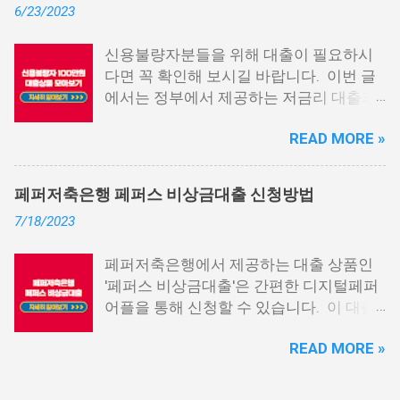
6/23/2023
다. 그러나 통신사 대출에 대해 미리 알아
두면, 무직자에게는 큰 도움이 됩니다. 이
신용불량자분들을 위해 대출이 필요하시
대출 상품은 휴대폰만 있으면 간편하게 신
다면 꼭 확인해 보시길 바랍니다. 이번 글
청할 수 있으며, 통신 등급에 따라 대출이
에서는 정부에서 제공하는 저금리 대출과
가능합니다. 마치 신용등급처럼 등급별로
일반 금융회사에서 지원하는 대출 상품 중
대출을 받을 수 있는 것이죠. 또한, 좋은 납
READ MORE »
상위 10개 상품을 추천해 드립니다. 📌 목
부 내역과 장기간에 걸쳐 통신사를 이용한
차 1. 소액생계비대출: 연체자 100만원 대
우량한 고객이면, 추가 혜택도 받을 수 있
출 2. 신용회복위원회 성실상환자대출 3.
습니다. 급히 자금이 필요한 경우, 소액 대
페퍼저축은행 페퍼스 비상금대출 신청방법
신용회복위원회 비대면 간편대출 4. 햇살
출이 용이하지 않을 수 있습니다. 특히, 현
7/18/2023
론15 특례보증 5. IT전당포 대출: 스피드
재 이직 준비 상태거나 소득 증빙이 어려운
신불자 대출 6. 애플론: 통신 연체자 대출
경우, 금리가 높거나 2금융권 대출에 의존
페퍼저축은행에서 제공하는 대출 상품인
7. 국민행복기금 소액대출 8. 웰컴저축은
해야 할 수도 있습니다. 그러나 통신사 대
'페퍼스 비상금대출'은 간편한 디지털페퍼
행 웰컴희망대출 9. 미래크레디트대부 10.
출을 고민해보셨다면, 무직자에게는 매우
어플을 통해 신청할 수 있습니다. 이 대출
신용불량자 자동차담보대출 11. 결론 1. 소
기쁜 소식일 것입니다. 통신사 대출은 휴대
상품은 페퍼루 300 대출상품보다 높은 대
액생계비대출: 연체자 100만원 대출 소액
폰만 있으면 간편하게 신청할 수 있으며,
READ MORE »
출 한도를 제공하며, 프리랜서 분들과 같이
생계비대출은 2023년 3월부터 시작된 정
통신 사용량을 토대로 신용 등급을 부여하
소득 증빙이 어려운 분들도 이용 가능합니
부에서 제공하는 서민금융상품입니다. 이
는 등급관련 상품입니다. 믿을 만한 지불
다. 페퍼저축은행 페퍼스 비상금대출 페퍼
대출 상품은 저소득, 저신용, 무직, 연체 중