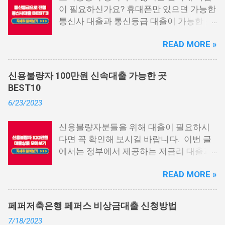
이 필요하신가요? 휴대폰만 있으면 가능한
통신사 대출과 통신등급 대출이 가능한 곳
중에서 상위 3곳을 알려드리겠습니다. 통
READ MORE »
신사 대출이란? 급히 자금이 필요한 상황
이 발생하면, 때로는 소액 대출을 고려해야
할 수도 있습니다. 하지만 이직 준비로 인
신용불량자 100만원 신속대출 가능한 곳
해 무직 상태이거나 소득 증빙이 어려운 상
BEST10
황이라면, 대출을 받기 어려울 수 있습니
6/23/2023
다. 그러나 통신사 대출에 대해 미리 알아
두면, 무직자에게는 큰 도움이 됩니다. 이
신용불량자분들을 위해 대출이 필요하시
대출 상품은 휴대폰만 있으면 간편하게 신
다면 꼭 확인해 보시길 바랍니다. 이번 글
청할 수 있으며, 통신 등급에 따라 대출이
에서는 정부에서 제공하는 저금리 대출과
가능합니다. 마치 신용등급처럼 등급별로
일반 금융회사에서 지원하는 대출 상품 중
대출을 받을 수 있는 것이죠. 또한, 좋은 납
READ MORE »
상위 10개 상품을 추천해 드립니다. 📌 목
부 내역과 장기간에 걸쳐 통신사를 이용한
차 1. 소액생계비대출: 연체자 100만원 대
우량한 고객이면, 추가 혜택도 받을 수 있
출 2. 신용회복위원회 성실상환자대출 3.
습니다. 급히 자금이 필요한 경우, 소액 대
페퍼저축은행 페퍼스 비상금대출 신청방법
신용회복위원회 비대면 간편대출 4. 햇살
출이 용이하지 않을 수 있습니다. 특히, 현
7/18/2023
론15 특례보증 5. IT전당포 대출: 스피드