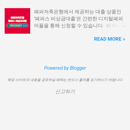
재 이직 준비 상태거나 소득 증빙이 어려운
신불자 대출 6. 애플론: 통신 연체자 대출
경우, 금리가 높거나 2금융권 대출에 의존
페퍼저축은행에서 제공하는 대출 상품인
7. 국민행복기금 소액대출 8. 웰컴저축은
해야 할 수도 있습니다. 그러나 통신사 대
'페퍼스 비상금대출'은 간편한 디지털페퍼
행 웰컴희망대출 9. 미래크레디트대부 10.
출을 고민해보셨다면, 무직자에게는 매우
어플을 통해 신청할 수 있습니다. 이 대출
신용불량자 자동차담보대출 11. 결론 1. 소
기쁜 소식일 것입니다. 통신사 대출은 휴대
상품은 페퍼루 300 대출상품보다 높은 대
액생계비대출: 연체자 100만원 대출 소액
폰만 있으면 간편하게 신청할 수 있으며,
READ MORE »
출 한도를 제공하며, 프리랜서 분들과 같이
생계비대출은 2023년 3월부터 시작된 정
통신 사용량을 토대로 신용 등급을 부여하
소득 증빙이 어려운 분들도 이용 가능합니
부에서 제공하는 서민금융상품입니다. 이
는 등급관련 상품입니다. 믿을 만한 지불
다. 페퍼저축은행 페퍼스 비상금대출 페퍼
대출 상품은 저소득, 저신용, 무직, 연체 중
내역이 있고 장기간 이용한 신뢰할 수 있는
저축은행에서 제공하는 페퍼스 비상금대
인 분들에게까지 거의 모두 지원이 가능합
고객이라면 추가 혜택을 누리실 수 있습니
출 상품은 최대 500만원까지 대출 가능하
Powered by Blogger
니다. 단, 한정된 예산으로 가장 취약한 계
다. 통신사 대출 및 통신 등급 대출이 가능
며, 대출 금리는 최저 연 6.9% 수준입니다.
층을 우선적으로 지원하며, 대출 한도는 최
한 모바일 간편 대출 상품에 대한 안내를
해당 사이트의 내용을 공유하실 때에는 반드시 출처를 표기하시기 바랍니다
대출 기간은 3년으로 정해져 있으며, 대출
대 100만원으로 제한됩니다. 대출 기간은
드리겠습니다. 통신사 대출 통신등급 대출
자격은 추정소득 증빙 가능한 모든 분들이
1년이며, 대출금에 대해 연 15.9%의 금리
가능한 곳 BEST03 1. 핀크 생활비 대출 핀
신고하기
이용 가능합니다. 페퍼스 비상금대출 이외
가 적용됩니다. 만기일시상환 방식이 채택
크 생활비 대출은 손쉽게 대출심사가 가능
에도 페퍼루 300 대출 상품 등 다양한 대출
되어 상환 부담이 크지 않다는 점이 장점입
한 서비스입니다. 휴대폰 본인인증만으로
상품을 비교해 보시기 바랍니다. 상세한
니다. 그러나 이 상품은 대출 한도가 적고
24시간 365일 언제나 신청이 가능하며, T
내용 및 신청 방법은 페퍼저축은행의 공식
금리가 높아 비판을 받고 있습니다. 따라
스코어 맞춤형 대출 상품과 함께 토탈 핀테
웹사이트를 참고하시면 됩니다. 대출 한도
서 추후 정책 개선이 될 여지가 있습니다.
크 플랫폼으로서 대출...