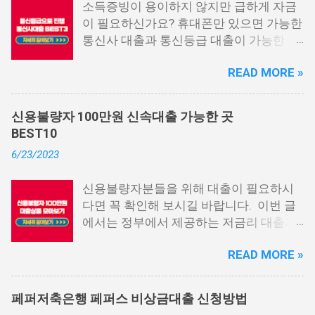
소득증빙이 용이하지 않지만 급하게 자금
이 필요하신가요? 휴대폰만 있으면 가능한
통신사 대출과 통신등급 대출이 가능한 곳
중에서 상위 3곳을 알려드리겠습니다. 통
READ MORE »
신사 대출이란? 급히 자금이 필요한 상황
이 발생하면, 때로는 소액 대출을 고려해야
할 수도 있습니다. 하지만 이직 준비로 인
신용불량자 100만원 신속대출 가능한 곳
해 무직 상태이거나 소득 증빙이 어려운 상
BEST10
황이라면, 대출을 받기 어려울 수 있습니
6/23/2023
다. 그러나 통신사 대출에 대해 미리 알아
두면, 무직자에게는 큰 도움이 됩니다. 이
신용불량자분들을 위해 대출이 필요하시
대출 상품은 휴대폰만 있으면 간편하게 신
다면 꼭 확인해 보시길 바랍니다. 이번 글
청할 수 있으며, 통신 등급에 따라 대출이
에서는 정부에서 제공하는 저금리 대출과
가능합니다. 마치 신용등급처럼 등급별로
일반 금융회사에서 지원하는 대출 상품 중
대출을 받을 수 있는 것이죠. 또한, 좋은 납
READ MORE »
상위 10개 상품을 추천해 드립니다. 📌 목
부 내역과 장기간에 걸쳐 통신사를 이용한
차 1. 소액생계비대출: 연체자 100만원 대
우량한 고객이면, 추가 혜택도 받을 수 있
출 2. 신용회복위원회 성실상환자대출 3.
습니다. 급히 자금이 필요한 경우, 소액 대
페퍼저축은행 페퍼스 비상금대출 신청방법
신용회복위원회 비대면 간편대출 4. 햇살
출이 용이하지 않을 수 있습니다. 특히, 현