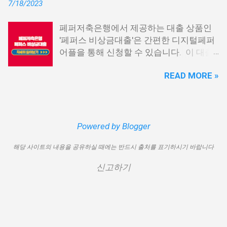
7/18/2023
론15 특례보증 5. IT전당포 대출: 스피드
재 이직 준비 상태거나 소득 증빙이 어려운
신불자 대출 6. 애플론: 통신 연체자 대출
경우, 금리가 높거나 2금융권 대출에 의존
페퍼저축은행에서 제공하는 대출 상품인
7. 국민행복기금 소액대출 8. 웰컴저축은
해야 할 수도 있습니다. 그러나 통신사 대
'페퍼스 비상금대출'은 간편한 디지털페퍼
행 웰컴희망대출 9. 미래크레디트대부 10.
출을 고민해보셨다면, 무직자에게는 매우
어플을 통해 신청할 수 있습니다. 이 대출
신용불량자 자동차담보대출 11. 결론 1. 소
기쁜 소식일 것입니다. 통신사 대출은 휴대
상품은 페퍼루 300 대출상품보다 높은 대
액생계비대출: 연체자 100만원 대출 소액
폰만 있으면 간편하게 신청할 수 있으며,
READ MORE »
출 한도를 제공하며, 프리랜서 분들과 같이
생계비대출은 2023년 3월부터 시작된 정
통신 사용량을 토대로 신용 등급을 부여하
소득 증빙이 어려운 분들도 이용 가능합니
부에서 제공하는 서민금융상품입니다. 이
는 등급관련 상품입니다. 믿을 만한 지불
다. 페퍼저축은행 페퍼스 비상금대출 페퍼
대출 상품은 저소득, 저신용, 무직, 연체 중
내역이 있고 장기간 이용한 신뢰할 수 있는
저축은행에서 제공하는 페퍼스 비상금대
인 분들에게까지 거의 모두 지원이 가능합
고객이라면 추가 혜택을 누리실 수 있습니
출 상품은 최대 500만원까지 대출 가능하
Powered by Blogger
니다. 단, 한정된 예산으로 가장 취약한 계
다. 통신사 대출 및 통신 등급 대출이 가능
며, 대출 금리는 최저 연 6.9% 수준입니다.
층을 우선적으로 지원하며, 대출 한도는 최
한 모바일 간편 대출 상품에 대한 안내를
해당 사이트의 내용을 공유하실 때에는 반드시 출처를 표기하시기 바랍니다
대출 기간은 3년으로 정해져 있으며, 대출
대 100만원으로 제한됩니다. 대출 기간은
드리겠습니다. 통신사 대출 통신등급 대출
자격은 추정소득 증빙 가능한 모든 분들이
1년이며, 대출금에 대해 연 15.9%의 금리
가능한 곳 BEST03 1. 핀크 생활비 대출 핀
신고하기
이용 가능합니다. 페퍼스 비상금대출 이외
가 적용됩니다. 만기일시상환 방식이 채택
크 생활비 대출은 손쉽게 대출심사가 가능
에도 페퍼루 300 대출 상품 등 다양한 대출
되어 상환 부담이 크지 않다는 점이 장점입
한 서비스입니다. 휴대폰 본인인증만으로
상품을 비교해 보시기 바랍니다. 상세한
니다. 그러나 이 상품은 대출 한도가 적고
24시간 365일 언제나 신청이 가능하며, T
내용 및 신청 방법은 페퍼저축은행의 공식
금리가 높아 비판을 받고 있습니다. 따라
스코어 맞춤형 대출 상품과 함께 토탈 핀테
웹사이트를 참고하시면 됩니다. 대출 한도
서 추후 정책 개선이 될 여지가 있습니다.