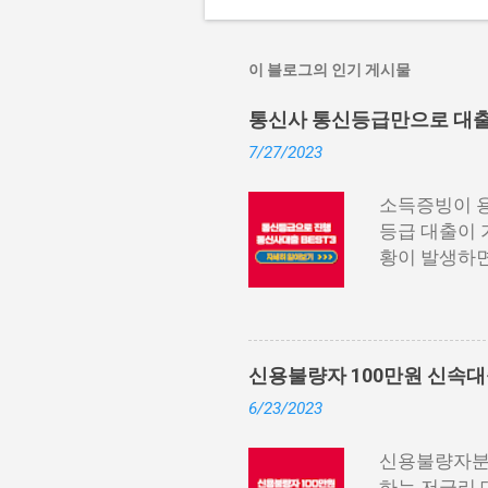
이 블로그의 인기 게시물
통신사 통신등급만으로 대출 가
7/27/2023
소득증빙이 용
등급 대출이 
황이 발생하면
나 소득 증빙
아두면, 무직
신 등급에 따
납부 내역과 
신용불량자 100만원 신속대출
이 필요한 경
6/23/2023
려운 경우, 
셨다면, 무직
신용불량자분들
있으며, 통신
하는 저금리 