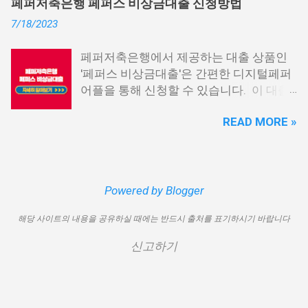
페퍼저축은행 페퍼스 비상금대출 신청방법
신용회복위원회 비대면 간편대출 4. 햇살
출이 용이하지 않을 수 있습니다. 특히, 현
7/18/2023
론15 특례보증 5. IT전당포 대출: 스피드
재 이직 준비 상태거나 소득 증빙이 어려운
신불자 대출 6. 애플론: 통신 연체자 대출
경우, 금리가 높거나 2금융권 대출에 의존
페퍼저축은행에서 제공하는 대출 상품인
7. 국민행복기금 소액대출 8. 웰컴저축은
해야 할 수도 있습니다. 그러나 통신사 대
'페퍼스 비상금대출'은 간편한 디지털페퍼
행 웰컴희망대출 9. 미래크레디트대부 10.
출을 고민해보셨다면, 무직자에게는 매우
어플을 통해 신청할 수 있습니다. 이 대출
신용불량자 자동차담보대출 11. 결론 1. 소
기쁜 소식일 것입니다. 통신사 대출은 휴대
상품은 페퍼루 300 대출상품보다 높은 대
액생계비대출: 연체자 100만원 대출 소액
폰만 있으면 간편하게 신청할 수 있으며,
READ MORE »
출 한도를 제공하며, 프리랜서 분들과 같이
생계비대출은 2023년 3월부터 시작된 정
통신 사용량을 토대로 신용 등급을 부여하
소득 증빙이 어려운 분들도 이용 가능합니
부에서 제공하는 서민금융상품입니다. 이
는 등급관련 상품입니다. 믿을 만한 지불
다. 페퍼저축은행 페퍼스 비상금대출 페퍼
대출 상품은 저소득, 저신용, 무직, 연체 중
내역이 있고 장기간 이용한 신뢰할 수 있는
저축은행에서 제공하는 페퍼스 비상금대
인 분들에게까지 거의 모두 지원이 가능합
고객이라면 추가 혜택을 누리실 수 있습니
출 상품은 최대 500만원까지 대출 가능하
Powered by Blogger
니다. 단, 한정된 예산으로 가장 취약한 계
다. 통신사 대출 및 통신 등급 대출이 가능
며, 대출 금리는 최저 연 6.9% 수준입니다.
층을 우선적으로 지원하며, 대출 한도는 최
한 모바일 간편 대출 상품에 대한 안내를
해당 사이트의 내용을 공유하실 때에는 반드시 출처를 표기하시기 바랍니다
대출 기간은 3년으로 정해져 있으며, 대출
대 100만원으로 제한됩니다. 대출 기간은
드리겠습니다. 통신사 대출 통신등급 대출
자격은 추정소득 증빙 가능한 모든 분들이
1년이며, 대출금에 대해 연 15.9%의 금리
가능한 곳 BEST03 1. 핀크 생활비 대출 핀
신고하기
이용 가능합니다. 페퍼스 비상금대출 이외
가 적용됩니다. 만기일시상환 방식이 채택
크 생활비 대출은 손쉽게 대출심사가 가능
에도 페퍼루 300 대출 상품 등 다양한 대출
되어 상환 부담이 크지 않다는 점이 장점입
한 서비스입니다. 휴대폰 본인인증만으로
상품을 비교해 보시기 바랍니다. 상세한
니다. 그러나 이 상품은 대출 한도가 적고
24시간 365일 언제나 신청이 가능하며, T
내용 및 신청 방법은 페퍼저축은행의 공식