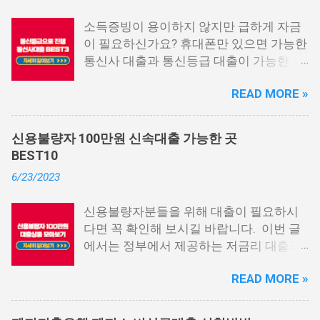
소득증빙이 용이하지 않지만 급하게 자금
이 필요하신가요? 휴대폰만 있으면 가능한
통신사 대출과 통신등급 대출이 가능한 곳
중에서 상위 3곳을 알려드리겠습니다. 통
READ MORE »
신사 대출이란? 급히 자금이 필요한 상황
이 발생하면, 때로는 소액 대출을 고려해야
할 수도 있습니다. 하지만 이직 준비로 인
신용불량자 100만원 신속대출 가능한 곳
해 무직 상태이거나 소득 증빙이 어려운 상
BEST10
황이라면, 대출을 받기 어려울 수 있습니
6/23/2023
다. 그러나 통신사 대출에 대해 미리 알아
두면, 무직자에게는 큰 도움이 됩니다. 이
신용불량자분들을 위해 대출이 필요하시
대출 상품은 휴대폰만 있으면 간편하게 신
다면 꼭 확인해 보시길 바랍니다. 이번 글
청할 수 있으며, 통신 등급에 따라 대출이
에서는 정부에서 제공하는 저금리 대출과
가능합니다. 마치 신용등급처럼 등급별로
일반 금융회사에서 지원하는 대출 상품 중
대출을 받을 수 있는 것이죠. 또한, 좋은 납
READ MORE »
상위 10개 상품을 추천해 드립니다. 📌 목
부 내역과 장기간에 걸쳐 통신사를 이용한
차 1. 소액생계비대출: 연체자 100만원 대
우량한 고객이면, 추가 혜택도 받을 수 있
출 2. 신용회복위원회 성실상환자대출 3.
습니다. 급히 자금이 필요한 경우, 소액 대