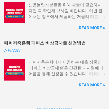
두면, 무직자에게는 큰 도움이 됩니다. 이
신용불량자분들을 위해 대출이 필요하시
대출 상품은 휴대폰만 있으면 간편하게 신
다면 꼭 확인해 보시길 바랍니다. 이번 글
청할 수 있으며, 통신 등급에 따라 대출이
에서는 정부에서 제공하는 저금리 대출과
가능합니다. 마치 신용등급처럼 등급별로
일반 금융회사에서 지원하는 대출 상품 중
대출을 받을 수 있는 것이죠. 또한, 좋은 납
READ MORE »
상위 10개 상품을 추천해 드립니다. 📌 목
부 내역과 장기간에 걸쳐 통신사를 이용한
차 1. 소액생계비대출: 연체자 100만원 대
우량한 고객이면, 추가 혜택도 받을 수 있
출 2. 신용회복위원회 성실상환자대출 3.
습니다. 급히 자금이 필요한 경우, 소액 대
페퍼저축은행 페퍼스 비상금대출 신청방법
신용회복위원회 비대면 간편대출 4. 햇살
출이 용이하지 않을 수 있습니다. 특히, 현
7/18/2023
론15 특례보증 5. IT전당포 대출: 스피드
재 이직 준비 상태거나 소득 증빙이 어려운
신불자 대출 6. 애플론: 통신 연체자 대출
경우, 금리가 높거나 2금융권 대출에 의존
페퍼저축은행에서 제공하는 대출 상품인
7. 국민행복기금 소액대출 8. 웰컴저축은
해야 할 수도 있습니다. 그러나 통신사 대
'페퍼스 비상금대출'은 간편한 디지털페퍼
행 웰컴희망대출 9. 미래크레디트대부 10.
출을 고민해보셨다면, 무직자에게는 매우
어플을 통해 신청할 수 있습니다. 이 대출
신용불량자 자동차담보대출 11. 결론 1. 소
기쁜 소식일 것입니다. 통신사 대출은 휴대
상품은 페퍼루 300 대출상품보다 높은 대
액생계비대출: 연체자 100만원 대출 소액
폰만 있으면 간편하게 신청할 수 있으며,
READ MORE »
출 한도를 제공하며, 프리랜서 분들과 같이
생계비대출은 2023년 3월부터 시작된 정
통신 사용량을 토대로 신용 등급을 부여하
소득 증빙이 어려운 분들도 이용 가능합니
부에서 제공하는 서민금융상품입니다. 이
는 등급관련 상품입니다. 믿을 만한 지불
다. 페퍼저축은행 페퍼스 비상금대출 페퍼
대출 상품은 저소득, 저신용, 무직, 연체 중
내역이 있고 장기간 이용한 신뢰할 수 있는
저축은행에서 제공하는 페퍼스 비상금대
인 분들에게까지 거의 모두 지원이 가능합
고객이라면 추가 혜택을 누리실 수 있습니
출 상품은 최대 500만원까지 대출 가능하