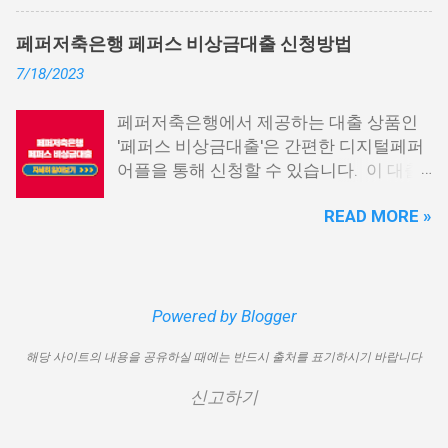
차 1. 소액생계비대출: 연체자 100만원 대
우량한 고객이면, 추가 혜택도 받을 수 있
출 2. 신용회복위원회 성실상환자대출 3.
습니다. 급히 자금이 필요한 경우, 소액 대
페퍼저축은행 페퍼스 비상금대출 신청방법
신용회복위원회 비대면 간편대출 4. 햇살
출이 용이하지 않을 수 있습니다. 특히, 현
7/18/2023
론15 특례보증 5. IT전당포 대출: 스피드
재 이직 준비 상태거나 소득 증빙이 어려운
신불자 대출 6. 애플론: 통신 연체자 대출
경우, 금리가 높거나 2금융권 대출에 의존
페퍼저축은행에서 제공하는 대출 상품인
7. 국민행복기금 소액대출 8. 웰컴저축은
해야 할 수도 있습니다. 그러나 통신사 대
'페퍼스 비상금대출'은 간편한 디지털페퍼
행 웰컴희망대출 9. 미래크레디트대부 10.
출을 고민해보셨다면, 무직자에게는 매우
어플을 통해 신청할 수 있습니다. 이 대출
신용불량자 자동차담보대출 11. 결론 1. 소
기쁜 소식일 것입니다. 통신사 대출은 휴대
상품은 페퍼루 300 대출상품보다 높은 대
액생계비대출: 연체자 100만원 대출 소액
폰만 있으면 간편하게 신청할 수 있으며,
READ MORE »
출 한도를 제공하며, 프리랜서 분들과 같이
생계비대출은 2023년 3월부터 시작된 정
통신 사용량을 토대로 신용 등급을 부여하
소득 증빙이 어려운 분들도 이용 가능합니
부에서 제공하는 서민금융상품입니다. 이
는 등급관련 상품입니다. 믿을 만한 지불
다. 페퍼저축은행 페퍼스 비상금대출 페퍼
대출 상품은 저소득, 저신용, 무직, 연체 중
내역이 있고 장기간 이용한 신뢰할 수 있는
저축은행에서 제공하는 페퍼스 비상금대
인 분들에게까지 거의 모두 지원이 가능합
고객이라면 추가 혜택을 누리실 수 있습니
출 상품은 최대 500만원까지 대출 가능하
Powered by Blogger
니다. 단, 한정된 예산으로 가장 취약한 계
다. 통신사 대출 및 통신 등급 대출이 가능
며, 대출 금리는 최저 연 6.9% 수준입니다.
층을 우선적으로 지원하며, 대출 한도는 최
한 모바일 간편 대출 상품에 대한 안내를
해당 사이트의 내용을 공유하실 때에는 반드시 출처를 표기하시기 바랍니다
대출 기간은 3년으로 정해져 있으며, 대출
대 100만원으로 제한됩니다. 대출 기간은
드리겠습니다. 통신사 대출 통신등급 대출
자격은 추정소득 증빙 가능한 모든 분들이
1년이며, 대출금에 대해 연 15.9%의 금리
가능한 곳 BEST03 1. 핀크 생활비 대출 핀
신고하기
이용 가능합니다. 페퍼스 비상금대출 이외
가 적용됩니다. 만기일시상환 방식이 채택
크 생활비 대출은 손쉽게 대출심사가 가능
에도 페퍼루 300 대출 상품 등 다양한 대출
되어 상환 부담이 크지 않다는 점이 장점입
한 서비스입니다. 휴대폰 본인인증만으로