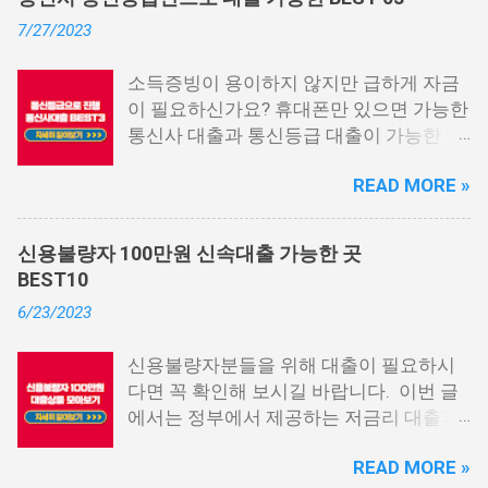
7/27/2023
소득증빙이 용이하지 않지만 급하게 자금
이 필요하신가요? 휴대폰만 있으면 가능한
통신사 대출과 통신등급 대출이 가능한 곳
중에서 상위 3곳을 알려드리겠습니다. 통
READ MORE »
신사 대출이란? 급히 자금이 필요한 상황
이 발생하면, 때로는 소액 대출을 고려해야
할 수도 있습니다. 하지만 이직 준비로 인
신용불량자 100만원 신속대출 가능한 곳
해 무직 상태이거나 소득 증빙이 어려운 상
BEST10
황이라면, 대출을 받기 어려울 수 있습니
6/23/2023
다. 그러나 통신사 대출에 대해 미리 알아
두면, 무직자에게는 큰 도움이 됩니다. 이
신용불량자분들을 위해 대출이 필요하시
대출 상품은 휴대폰만 있으면 간편하게 신
다면 꼭 확인해 보시길 바랍니다. 이번 글
청할 수 있으며, 통신 등급에 따라 대출이
에서는 정부에서 제공하는 저금리 대출과
가능합니다. 마치 신용등급처럼 등급별로
일반 금융회사에서 지원하는 대출 상품 중
대출을 받을 수 있는 것이죠. 또한, 좋은 납
READ MORE »
상위 10개 상품을 추천해 드립니다. 📌 목
부 내역과 장기간에 걸쳐 통신사를 이용한