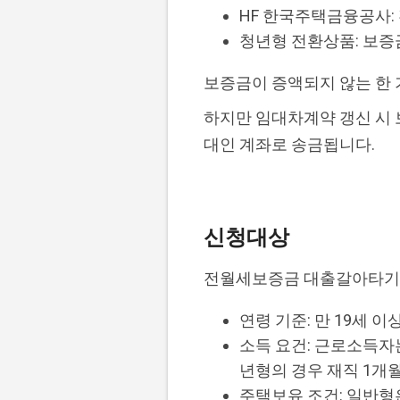
HF 한국주택금융공사: 전
청년형 전환상품: 보증
보증금이 증액되지 않는 한
하지만 임대차계약 갱신 시 
대인 계좌로 송금됩니다.
신청대상
전월세보증금 대출갈아타기의
연령 기준: 만 19세 이
소득 요건: 근로소득자
년형의 경우 재직 1개
주택보유 조건: 일반형