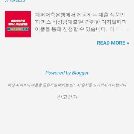
7/18/2023
론15 특례보증 5. IT전당포 대출: 스피드
재 이직 준비 상태거나 소득 증빙이 어려운
신불자 대출 6. 애플론: 통신 연체자 대출
경우, 금리가 높거나 2금융권 대출에 의존
페퍼저축은행에서 제공하는 대출 상품인
7. 국민행복기금 소액대출 8. 웰컴저축은
해야 할 수도 있습니다. 그러나 통신사 대
'페퍼스 비상금대출'은 간편한 디지털페퍼
행 웰컴희망대출 9. 미래크레디트대부 10.
출을 고민해보셨다면, 무직자에게는 매우
어플을 통해 신청할 수 있습니다. 이 대출
신용불량자 자동차담보대출 11. 결론 1. 소
기쁜 소식일 것입니다. 통신사 대출은 휴대
상품은 페퍼루 300 대출상품보다 높은 대
액생계비대출: 연체자 100만원 대출 소액
폰만 있으면 간편하게 신청할 수 있으며,
READ MORE »
출 한도를 제공하며, 프리랜서 분들과 같이
생계비대출은 2023년 3월부터 시작된 정
통신 사용량을 토대로 신용 등급을 부여하
소득 증빙이 어려운 분들도 이용 가능합니
부에서 제공하는 서민금융상품입니다. 이
는 등급관련 상품입니다. 믿을 만한 지불
다. 페퍼저축은행 페퍼스 비상금대출 페퍼
대출 상품은 저소득, 저신용, 무직, 연체 중
내역이 있고 장기간 이용한 신뢰할 수 있는
저축은행에서 제공하는 페퍼스 비상금대
인 분들에게까지 거의 모두 지원이 가능합
고객이라면 추가 혜택을 누리실 수 있습니
출 상품은 최대 500만원까지 대출 가능하
Powered by Blogger
니다. 단, 한정된 예산으로 가장 취약한 계
다. 통신사 대출 및 통신 등급 대출이 가능
며, 대출 금리는 최저 연 6.9% 수준입니다.
층을 우선적으로 지원하며, 대출 한도는 최
한 모바일 간편 대출 상품에 대한 안내를
해당 사이트의 내용을 공유하실 때에는 반드시 출처를 표기하시기 바랍니다
대출 기간은 3년으로 정해져 있으며, 대출
대 100만원으로 제한됩니다. 대출 기간은
드리겠습니다. 통신사 대출 통신등급 대출
자격은 추정소득 증빙 가능한 모든 분들이
1년이며, 대출금에 대해 연 15.9%의 금리
가능한 곳 BEST03 1. 핀크 생활비 대출 핀
신고하기
이용 가능합니다. 페퍼스 비상금대출 이외
가 적용됩니다. 만기일시상환 방식이 채택
크 생활비 대출은 손쉽게 대출심사가 가능
에도 페퍼루 300 대출 상품 등 다양한 대출
되어 상환 부담이 크지 않다는 점이 장점입
한 서비스입니다. 휴대폰 본인인증만으로
상품을 비교해 보시기 바랍니다. 상세한
니다. 그러나 이 상품은 대출 한도가 적고
24시간 365일 언제나 신청이 가능하며, T
내용 및 신청 방법은 페퍼저축은행의 공식
금리가 높아 비판을 받고 있습니다. 따라
스코어 맞춤형 대출 상품과 함께 토탈 핀테
웹사이트를 참고하시면 됩니다. 대출 한도
서 추후 정책 개선이 될 여지가 있습니다.
크 플랫폼으로서 대출...