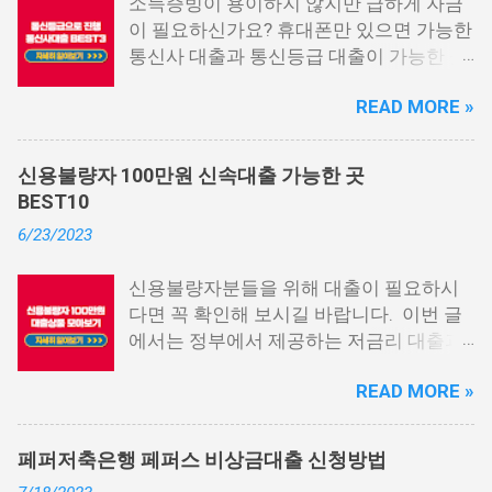
소득증빙이 용이하지 않지만 급하게 자금
이 필요하신가요? 휴대폰만 있으면 가능한
통신사 대출과 통신등급 대출이 가능한 곳
중에서 상위 3곳을 알려드리겠습니다. 통
READ MORE »
신사 대출이란? 급히 자금이 필요한 상황
이 발생하면, 때로는 소액 대출을 고려해야
할 수도 있습니다. 하지만 이직 준비로 인
신용불량자 100만원 신속대출 가능한 곳
해 무직 상태이거나 소득 증빙이 어려운 상
BEST10
황이라면, 대출을 받기 어려울 수 있습니
6/23/2023
다. 그러나 통신사 대출에 대해 미리 알아
두면, 무직자에게는 큰 도움이 됩니다. 이
신용불량자분들을 위해 대출이 필요하시
대출 상품은 휴대폰만 있으면 간편하게 신
다면 꼭 확인해 보시길 바랍니다. 이번 글
청할 수 있으며, 통신 등급에 따라 대출이
에서는 정부에서 제공하는 저금리 대출과
가능합니다. 마치 신용등급처럼 등급별로
일반 금융회사에서 지원하는 대출 상품 중
대출을 받을 수 있는 것이죠. 또한, 좋은 납
READ MORE »
상위 10개 상품을 추천해 드립니다. 📌 목
부 내역과 장기간에 걸쳐 통신사를 이용한
차 1. 소액생계비대출: 연체자 100만원 대
우량한 고객이면, 추가 혜택도 받을 수 있
출 2. 신용회복위원회 성실상환자대출 3.
습니다. 급히 자금이 필요한 경우, 소액 대
페퍼저축은행 페퍼스 비상금대출 신청방법
신용회복위원회 비대면 간편대출 4. 햇살
출이 용이하지 않을 수 있습니다. 특히, 현