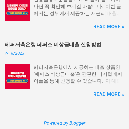
대출 상품은 휴대폰만 있으면 간편하게 신
다면 꼭 확인해 보시길 바랍니다. 이번 글
청할 수 있으며, 통신 등급에 따라 대출이
에서는 정부에서 제공하는 저금리 대출과
가능합니다. 마치 신용등급처럼 등급별로
일반 금융회사에서 지원하는 대출 상품 중
대출을 받을 수 있는 것이죠. 또한, 좋은 납
READ MORE »
상위 10개 상품을 추천해 드립니다. 📌 목
부 내역과 장기간에 걸쳐 통신사를 이용한
차 1. 소액생계비대출: 연체자 100만원 대
우량한 고객이면, 추가 혜택도 받을 수 있
출 2. 신용회복위원회 성실상환자대출 3.
습니다. 급히 자금이 필요한 경우, 소액 대
페퍼저축은행 페퍼스 비상금대출 신청방법
신용회복위원회 비대면 간편대출 4. 햇살
출이 용이하지 않을 수 있습니다. 특히, 현
7/18/2023
론15 특례보증 5. IT전당포 대출: 스피드
재 이직 준비 상태거나 소득 증빙이 어려운
신불자 대출 6. 애플론: 통신 연체자 대출
경우, 금리가 높거나 2금융권 대출에 의존
페퍼저축은행에서 제공하는 대출 상품인
7. 국민행복기금 소액대출 8. 웰컴저축은
해야 할 수도 있습니다. 그러나 통신사 대
'페퍼스 비상금대출'은 간편한 디지털페퍼
행 웰컴희망대출 9. 미래크레디트대부 10.
출을 고민해보셨다면, 무직자에게는 매우
어플을 통해 신청할 수 있습니다. 이 대출
신용불량자 자동차담보대출 11. 결론 1. 소
기쁜 소식일 것입니다. 통신사 대출은 휴대
상품은 페퍼루 300 대출상품보다 높은 대
액생계비대출: 연체자 100만원 대출 소액
폰만 있으면 간편하게 신청할 수 있으며,
READ MORE »
출 한도를 제공하며, 프리랜서 분들과 같이
생계비대출은 2023년 3월부터 시작된 정
통신 사용량을 토대로 신용 등급을 부여하
소득 증빙이 어려운 분들도 이용 가능합니
부에서 제공하는 서민금융상품입니다. 이
는 등급관련 상품입니다. 믿을 만한 지불
다. 페퍼저축은행 페퍼스 비상금대출 페퍼
대출 상품은 저소득, 저신용, 무직, 연체 중
내역이 있고 장기간 이용한 신뢰할 수 있는
저축은행에서 제공하는 페퍼스 비상금대
인 분들에게까지 거의 모두 지원이 가능합
고객이라면 추가 혜택을 누리실 수 있습니
출 상품은 최대 500만원까지 대출 가능하
Powered by Blogger
니다. 단, 한정된 예산으로 가장 취약한 계
다. 통신사 대출 및 통신 등급 대출이 가능