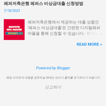
출 2. 신용회복위원회 성실상환자대출 3.
습니다. 급히 자금이 필요한 경우, 소액 대
페퍼저축은행 페퍼스 비상금대출 신청방법
신용회복위원회 비대면 간편대출 4. 햇살
출이 용이하지 않을 수 있습니다. 특히, 현
7/18/2023
론15 특례보증 5. IT전당포 대출: 스피드
재 이직 준비 상태거나 소득 증빙이 어려운
신불자 대출 6. 애플론: 통신 연체자 대출
경우, 금리가 높거나 2금융권 대출에 의존
페퍼저축은행에서 제공하는 대출 상품인
7. 국민행복기금 소액대출 8. 웰컴저축은
해야 할 수도 있습니다. 그러나 통신사 대
'페퍼스 비상금대출'은 간편한 디지털페퍼
행 웰컴희망대출 9. 미래크레디트대부 10.
출을 고민해보셨다면, 무직자에게는 매우
어플을 통해 신청할 수 있습니다. 이 대출
신용불량자 자동차담보대출 11. 결론 1. 소
기쁜 소식일 것입니다. 통신사 대출은 휴대
상품은 페퍼루 300 대출상품보다 높은 대
액생계비대출: 연체자 100만원 대출 소액
폰만 있으면 간편하게 신청할 수 있으며,
READ MORE »
출 한도를 제공하며, 프리랜서 분들과 같이
생계비대출은 2023년 3월부터 시작된 정
통신 사용량을 토대로 신용 등급을 부여하
소득 증빙이 어려운 분들도 이용 가능합니
부에서 제공하는 서민금융상품입니다. 이
는 등급관련 상품입니다. 믿을 만한 지불
다. 페퍼저축은행 페퍼스 비상금대출 페퍼
대출 상품은 저소득, 저신용, 무직, 연체 중
내역이 있고 장기간 이용한 신뢰할 수 있는
저축은행에서 제공하는 페퍼스 비상금대
인 분들에게까지 거의 모두 지원이 가능합
고객이라면 추가 혜택을 누리실 수 있습니
출 상품은 최대 500만원까지 대출 가능하
Powered by Blogger
니다. 단, 한정된 예산으로 가장 취약한 계
다. 통신사 대출 및 통신 등급 대출이 가능
며, 대출 금리는 최저 연 6.9% 수준입니다.
층을 우선적으로 지원하며, 대출 한도는 최
한 모바일 간편 대출 상품에 대한 안내를
해당 사이트의 내용을 공유하실 때에는 반드시 출처를 표기하시기 바랍니다
대출 기간은 3년으로 정해져 있으며, 대출
대 100만원으로 제한됩니다. 대출 기간은
드리겠습니다. 통신사 대출 통신등급 대출
자격은 추정소득 증빙 가능한 모든 분들이
1년이며, 대출금에 대해 연 15.9%의 금리
가능한 곳 BEST03 1. 핀크 생활비 대출 핀
신고하기
이용 가능합니다. 페퍼스 비상금대출 이외
가 적용됩니다. 만기일시상환 방식이 채택
크 생활비 대출은 손쉽게 대출심사가 가능
에도 페퍼루 300 대출 상품 등 다양한 대출
되어 상환 부담이 크지 않다는 점이 장점입
한 서비스입니다. 휴대폰 본인인증만으로
상품을 비교해 보시기 바랍니다. 상세한
니다. 그러나 이 상품은 대출 한도가 적고
24시간 365일 언제나 신청이 가능하며, T