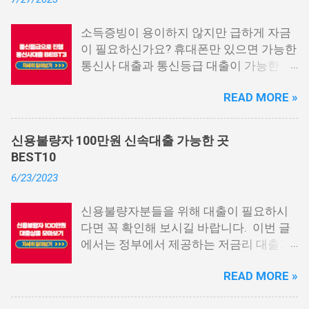
소득증빙이 용이하지 않지만 급하게 자금
이 필요하신가요? 휴대폰만 있으면 가능한
통신사 대출과 통신등급 대출이 가능한 곳
중에서 상위 3곳을 알려드리겠습니다. 통
READ MORE »
신사 대출이란? 급히 자금이 필요한 상황
이 발생하면, 때로는 소액 대출을 고려해야
할 수도 있습니다. 하지만 이직 준비로 인
신용불량자 100만원 신속대출 가능한 곳
해 무직 상태이거나 소득 증빙이 어려운 상
BEST10
황이라면, 대출을 받기 어려울 수 있습니
6/23/2023
다. 그러나 통신사 대출에 대해 미리 알아
두면, 무직자에게는 큰 도움이 됩니다. 이
신용불량자분들을 위해 대출이 필요하시
대출 상품은 휴대폰만 있으면 간편하게 신
다면 꼭 확인해 보시길 바랍니다. 이번 글
청할 수 있으며, 통신 등급에 따라 대출이
에서는 정부에서 제공하는 저금리 대출과
가능합니다. 마치 신용등급처럼 등급별로
일반 금융회사에서 지원하는 대출 상품 중
대출을 받을 수 있는 것이죠. 또한, 좋은 납
READ MORE »
상위 10개 상품을 추천해 드립니다. 📌 목
부 내역과 장기간에 걸쳐 통신사를 이용한
차 1. 소액생계비대출: 연체자 100만원 대
우량한 고객이면, 추가 혜택도 받을 수 있