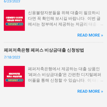
6/23/2023
다. 그러나 통신사 대출에 대해 미리 알아
두면, 무직자에게는 큰 도움이 됩니다. 이
신용불량자분들을 위해 대출이 필요하시
대출 상품은 휴대폰만 있으면 간편하게 신
다면 꼭 확인해 보시길 바랍니다. 이번 글
청할 수 있으며, 통신 등급에 따라 대출이
에서는 정부에서 제공하는 저금리 대출과
가능합니다. 마치 신용등급처럼 등급별로
일반 금융회사에서 지원하는 대출 상품 중
대출을 받을 수 있는 것이죠. 또한, 좋은 납
READ MORE »
상위 10개 상품을 추천해 드립니다. 📌 목
부 내역과 장기간에 걸쳐 통신사를 이용한
차 1. 소액생계비대출: 연체자 100만원 대
우량한 고객이면, 추가 혜택도 받을 수 있
출 2. 신용회복위원회 성실상환자대출 3.
습니다. 급히 자금이 필요한 경우, 소액 대
페퍼저축은행 페퍼스 비상금대출 신청방법
신용회복위원회 비대면 간편대출 4. 햇살
출이 용이하지 않을 수 있습니다. 특히, 현
7/18/2023
론15 특례보증 5. IT전당포 대출: 스피드
재 이직 준비 상태거나 소득 증빙이 어려운
신불자 대출 6. 애플론: 통신 연체자 대출
경우, 금리가 높거나 2금융권 대출에 의존
페퍼저축은행에서 제공하는 대출 상품인
7. 국민행복기금 소액대출 8. 웰컴저축은
해야 할 수도 있습니다. 그러나 통신사 대
'페퍼스 비상금대출'은 간편한 디지털페퍼
행 웰컴희망대출 9. 미래크레디트대부 10.
출을 고민해보셨다면, 무직자에게는 매우
어플을 통해 신청할 수 있습니다. 이 대출
신용불량자 자동차담보대출 11. 결론 1. 소
기쁜 소식일 것입니다. 통신사 대출은 휴대
상품은 페퍼루 300 대출상품보다 높은 대
액생계비대출: 연체자 100만원 대출 소액
폰만 있으면 간편하게 신청할 수 있으며,
READ MORE »
출 한도를 제공하며, 프리랜서 분들과 같이
생계비대출은 2023년 3월부터 시작된 정
통신 사용량을 토대로 신용 등급을 부여하
소득 증빙이 어려운 분들도 이용 가능합니
부에서 제공하는 서민금융상품입니다. 이
는 등급관련 상품입니다. 믿을 만한 지불
다. 페퍼저축은행 페퍼스 비상금대출 페퍼
대출 상품은 저소득, 저신용, 무직, 연체 중
내역이 있고 장기간 이용한 신뢰할 수 있는