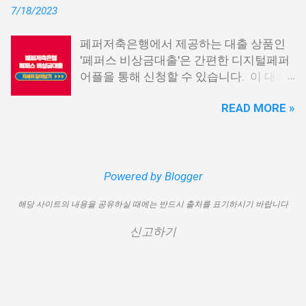
출이 용이하지 않을 수 있습니다. 특히, 현
7/18/2023
론15 특례보증 5. IT전당포 대출: 스피드
재 이직 준비 상태거나 소득 증빙이 어려운
신불자 대출 6. 애플론: 통신 연체자 대출
경우, 금리가 높거나 2금융권 대출에 의존
페퍼저축은행에서 제공하는 대출 상품인
7. 국민행복기금 소액대출 8. 웰컴저축은
해야 할 수도 있습니다. 그러나 통신사 대
'페퍼스 비상금대출'은 간편한 디지털페퍼
행 웰컴희망대출 9. 미래크레디트대부 10.
출을 고민해보셨다면, 무직자에게는 매우
어플을 통해 신청할 수 있습니다. 이 대출
신용불량자 자동차담보대출 11. 결론 1. 소
기쁜 소식일 것입니다. 통신사 대출은 휴대
상품은 페퍼루 300 대출상품보다 높은 대
액생계비대출: 연체자 100만원 대출 소액
폰만 있으면 간편하게 신청할 수 있으며,
READ MORE »
출 한도를 제공하며, 프리랜서 분들과 같이
생계비대출은 2023년 3월부터 시작된 정
통신 사용량을 토대로 신용 등급을 부여하
소득 증빙이 어려운 분들도 이용 가능합니
부에서 제공하는 서민금융상품입니다. 이
는 등급관련 상품입니다. 믿을 만한 지불
다. 페퍼저축은행 페퍼스 비상금대출 페퍼
대출 상품은 저소득, 저신용, 무직, 연체 중
내역이 있고 장기간 이용한 신뢰할 수 있는
저축은행에서 제공하는 페퍼스 비상금대
인 분들에게까지 거의 모두 지원이 가능합
고객이라면 추가 혜택을 누리실 수 있습니
출 상품은 최대 500만원까지 대출 가능하
Powered by Blogger
니다. 단, 한정된 예산으로 가장 취약한 계
다. 통신사 대출 및 통신 등급 대출이 가능
며, 대출 금리는 최저 연 6.9% 수준입니다.
층을 우선적으로 지원하며, 대출 한도는 최
한 모바일 간편 대출 상품에 대한 안내를
해당 사이트의 내용을 공유하실 때에는 반드시 출처를 표기하시기 바랍니다
대출 기간은 3년으로 정해져 있으며, 대출
대 100만원으로 제한됩니다. 대출 기간은
드리겠습니다. 통신사 대출 통신등급 대출
자격은 추정소득 증빙 가능한 모든 분들이
1년이며, 대출금에 대해 연 15.9%의 금리
가능한 곳 BEST03 1. 핀크 생활비 대출 핀
신고하기
이용 가능합니다. 페퍼스 비상금대출 이외
가 적용됩니다. 만기일시상환 방식이 채택
크 생활비 대출은 손쉽게 대출심사가 가능
에도 페퍼루 300 대출 상품 등 다양한 대출
되어 상환 부담이 크지 않다는 점이 장점입
한 서비스입니다. 휴대폰 본인인증만으로
상품을 비교해 보시기 바랍니다. 상세한
니다. 그러나 이 상품은 대출 한도가 적고
24시간 365일 언제나 신청이 가능하며, T
내용 및 신청 방법은 페퍼저축은행의 공식
금리가 높아 비판을 받고 있습니다. 따라
스코어 맞춤형 대출 상품과 함께 토탈 핀테