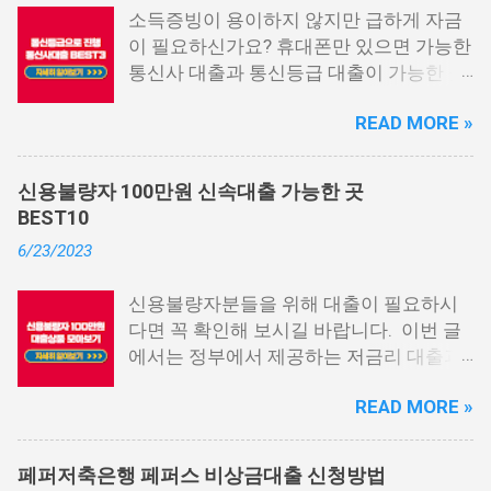
소득증빙이 용이하지 않지만 급하게 자금
이 필요하신가요? 휴대폰만 있으면 가능한
통신사 대출과 통신등급 대출이 가능한 곳
중에서 상위 3곳을 알려드리겠습니다. 통
READ MORE »
신사 대출이란? 급히 자금이 필요한 상황
이 발생하면, 때로는 소액 대출을 고려해야
할 수도 있습니다. 하지만 이직 준비로 인
신용불량자 100만원 신속대출 가능한 곳
해 무직 상태이거나 소득 증빙이 어려운 상
BEST10
황이라면, 대출을 받기 어려울 수 있습니
6/23/2023
다. 그러나 통신사 대출에 대해 미리 알아
두면, 무직자에게는 큰 도움이 됩니다. 이
신용불량자분들을 위해 대출이 필요하시
대출 상품은 휴대폰만 있으면 간편하게 신
다면 꼭 확인해 보시길 바랍니다. 이번 글
청할 수 있으며, 통신 등급에 따라 대출이
에서는 정부에서 제공하는 저금리 대출과
가능합니다. 마치 신용등급처럼 등급별로
일반 금융회사에서 지원하는 대출 상품 중
대출을 받을 수 있는 것이죠. 또한, 좋은 납
READ MORE »
상위 10개 상품을 추천해 드립니다. 📌 목
부 내역과 장기간에 걸쳐 통신사를 이용한
차 1. 소액생계비대출: 연체자 100만원 대
우량한 고객이면, 추가 혜택도 받을 수 있
출 2. 신용회복위원회 성실상환자대출 3.
습니다. 급히 자금이 필요한 경우, 소액 대
페퍼저축은행 페퍼스 비상금대출 신청방법
신용회복위원회 비대면 간편대출 4. 햇살