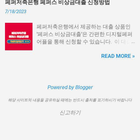
페퍼저축은행 페퍼스 비상금대출 신청방법
신용회복위원회 비대면 간편대출 4. 햇살
출이 용이하지 않을 수 있습니다. 특히, 현
7/18/2023
론15 특례보증 5. IT전당포 대출: 스피드
재 이직 준비 상태거나 소득 증빙이 어려운
신불자 대출 6. 애플론: 통신 연체자 대출
경우, 금리가 높거나 2금융권 대출에 의존
페퍼저축은행에서 제공하는 대출 상품인
7. 국민행복기금 소액대출 8. 웰컴저축은
해야 할 수도 있습니다. 그러나 통신사 대
'페퍼스 비상금대출'은 간편한 디지털페퍼
행 웰컴희망대출 9. 미래크레디트대부 10.
출을 고민해보셨다면, 무직자에게는 매우
어플을 통해 신청할 수 있습니다. 이 대출
신용불량자 자동차담보대출 11. 결론 1. 소
기쁜 소식일 것입니다. 통신사 대출은 휴대
상품은 페퍼루 300 대출상품보다 높은 대
액생계비대출: 연체자 100만원 대출 소액
폰만 있으면 간편하게 신청할 수 있으며,
READ MORE »
출 한도를 제공하며, 프리랜서 분들과 같이
생계비대출은 2023년 3월부터 시작된 정
통신 사용량을 토대로 신용 등급을 부여하
소득 증빙이 어려운 분들도 이용 가능합니
부에서 제공하는 서민금융상품입니다. 이
는 등급관련 상품입니다. 믿을 만한 지불
다. 페퍼저축은행 페퍼스 비상금대출 페퍼
대출 상품은 저소득, 저신용, 무직, 연체 중
내역이 있고 장기간 이용한 신뢰할 수 있는
저축은행에서 제공하는 페퍼스 비상금대
인 분들에게까지 거의 모두 지원이 가능합
고객이라면 추가 혜택을 누리실 수 있습니
출 상품은 최대 500만원까지 대출 가능하
Powered by Blogger
니다. 단, 한정된 예산으로 가장 취약한 계
다. 통신사 대출 및 통신 등급 대출이 가능
며, 대출 금리는 최저 연 6.9% 수준입니다.
층을 우선적으로 지원하며, 대출 한도는 최
한 모바일 간편 대출 상품에 대한 안내를
해당 사이트의 내용을 공유하실 때에는 반드시 출처를 표기하시기 바랍니다
대출 기간은 3년으로 정해져 있으며, 대출
대 100만원으로 제한됩니다. 대출 기간은
드리겠습니다. 통신사 대출 통신등급 대출
자격은 추정소득 증빙 가능한 모든 분들이
1년이며, 대출금에 대해 연 15.9%의 금리
가능한 곳 BEST03 1. 핀크 생활비 대출 핀
신고하기
이용 가능합니다. 페퍼스 비상금대출 이외
가 적용됩니다. 만기일시상환 방식이 채택
크 생활비 대출은 손쉽게 대출심사가 가능
에도 페퍼루 300 대출 상품 등 다양한 대출
되어 상환 부담이 크지 않다는 점이 장점입
한 서비스입니다. 휴대폰 본인인증만으로
상품을 비교해 보시기 바랍니다. 상세한
니다. 그러나 이 상품은 대출 한도가 적고
24시간 365일 언제나 신청이 가능하며, T
내용 및 신청 방법은 페퍼저축은행의 공식