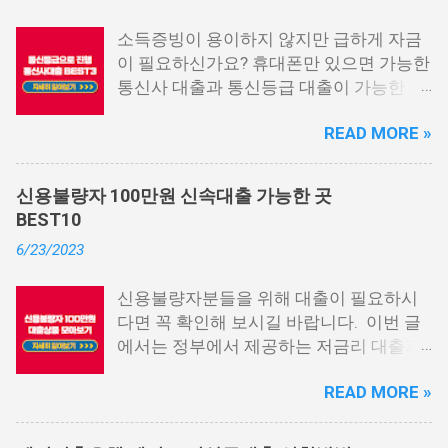
소득증빙이 용이하지 않지만 급하게 자금
이 필요하신가요? 휴대폰만 있으면 가능한
통신사 대출과 통신등급 대출이 가능한 곳
중에서 상위 3곳을 알려드리겠습니다. 통
READ MORE »
신사 대출이란? 급히 자금이 필요한 상황
이 발생하면, 때로는 소액 대출을 고려해야
할 수도 있습니다. 하지만 이직 준비로 인
신용불량자 100만원 신속대출 가능한 곳
해 무직 상태이거나 소득 증빙이 어려운 상
BEST10
황이라면, 대출을 받기 어려울 수 있습니
6/23/2023
다. 그러나 통신사 대출에 대해 미리 알아
두면, 무직자에게는 큰 도움이 됩니다. 이
신용불량자분들을 위해 대출이 필요하시
대출 상품은 휴대폰만 있으면 간편하게 신
다면 꼭 확인해 보시길 바랍니다. 이번 글
청할 수 있으며, 통신 등급에 따라 대출이
에서는 정부에서 제공하는 저금리 대출과
가능합니다. 마치 신용등급처럼 등급별로
일반 금융회사에서 지원하는 대출 상품 중
대출을 받을 수 있는 것이죠. 또한, 좋은 납
READ MORE »
상위 10개 상품을 추천해 드립니다. 📌 목
부 내역과 장기간에 걸쳐 통신사를 이용한
차 1. 소액생계비대출: 연체자 100만원 대
우량한 고객이면, 추가 혜택도 받을 수 있
출 2. 신용회복위원회 성실상환자대출 3.
습니다. 급히 자금이 필요한 경우, 소액 대