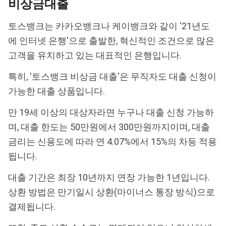
비상금대출
토스뱅크는 카카오뱅크나 케이뱅크와 같이 '21년도
에 인터넷 은행'으로 출발한, 혁신적인 조건으로 많은
고객을 유치하고 있는 대표적인 은행입니다.
특히, '토스뱅크 비상금 대출'은 무직자도 대출 신청이
가능한 대출 상품입니다.
만 19세 이상의 대상자라면 누구나 대출 신청 가능하
며, 대출 한도는 50만원에서 300만원까지이며, 대출
금리는 신용도에 따라 연 4.07%에서 15%의 차등 적용
됩니다.
대출 기간은 최장 10년까지 연장 가능한 1년입니다.
상환 방법은 만기일시 상환(마이너스 통장 방식)으로
결제됩니다.