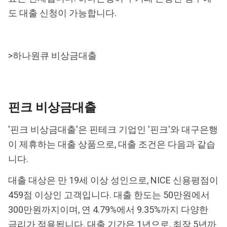
도 대출 신청이 가능합니다.
>하나원큐 비상금대출
핀크 비상금대출
'핀크 비상금대출'은 핀테크 기업인 '핀크'와 대구은행
이 제휴하는 대출 상품으로, 대출 조건은 다음과 같습
니다.
대출 대상은 만 19세 이상 성인으로, NICE 신용평점이
459점 이상인 고객입니다. 대출 한도는 50만원에서
300만원까지이며, 연 4.79%에서 9.35%까지 다양한
금리가 적용됩니다. 대출 기간은 1년으로, 최장 5년까