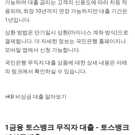
가능하며 대출 금리는 고객의 신용도에 따라 차등 적
용되며, 최장 10년까지 연장 가능하지만 대출 기간은
1년입니다.
상환 방법은 만기일시 상환(마이너스 계좌 방식)으로
결제됩니다. 더 자세한 정보는 국민은행 홈페이지나
모바일 앱에서 신청 가능합니다.
국민은행 무직자 대출 상품에 대한 상세 내용은 아래
의 링크에서 확인하실 수 있습니다.
>KB 비상금 대출 알아보기
1금융 토스뱅크 무직자 대출 - 토스뱅크