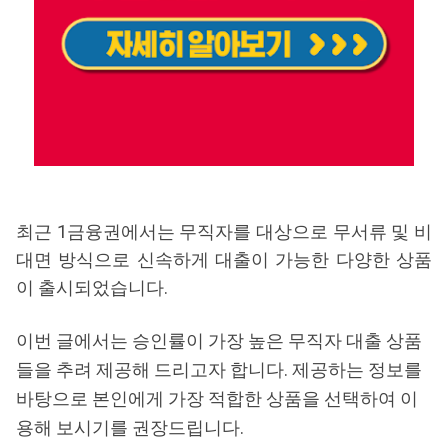
최근 1금융권에서는 무직자를 대상으로 무서류 및 비
대면 방식으로 신속하게 대출이 가능한 다양한 상품
이 출시되었습니다.
이번 글에서는 승인률이 가장 높은 무직자 대출 상품
들을 추려 제공해 드리고자 합니다. 제공하는 정보를
바탕으로 본인에게 가장 적합한 상품을 선택하여 이
용해 보시기를 권장드립니다.