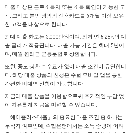
대출 대상은 근로소득자 또는 소득 확인이 가능한 고
객, 그리고 본인 명의의 신용카드를 6개월 이상 보유
한 고객을 대상으로 합니다.
최대 대출 한도는 3,000만원이며, 최저 연 5.28%의 대
출 금리가 적용됩니다. 대출 가능 기간은 최대 5년이
며, 매월 원리금 균등분할로 상환합니다.
또한, 중도 상환 수수료가 없어 대출 조건이 유연합니
다. 해당 대출 상품의 신청은 수협 모바일 앱을 통한
간편한 비대면 신청이 가능합니다.
저금리 대출 상품을 이용함으로써 추가적인 부담 없
이 자유롭게 자금을 마련할 수 있습니다.
「헤이플러스대출」의 중요한 대출 조건 중 하나는
무직자 여부인데, 수협은행에서는 소득 증빙이 어려