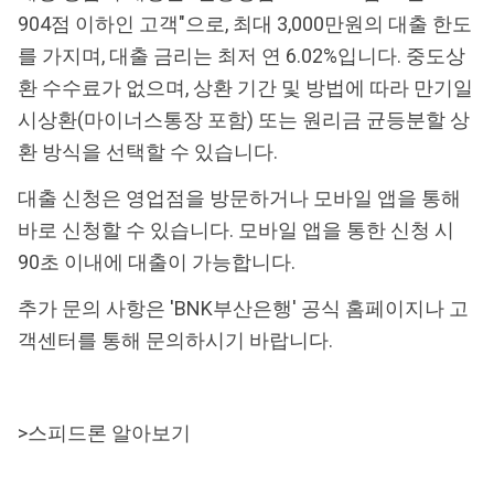
904점 이하인 고객"으로, 최대 3,000만원의 대출 한도
를 가지며, 대출 금리는 최저 연 6.02%입니다. 중도상
환 수수료가 없으며, 상환 기간 및 방법에 따라 만기일
시상환(마이너스통장 포함) 또는 원리금 균등분할 상
환 방식을 선택할 수 있습니다.
대출 신청은 영업점을 방문하거나 모바일 앱을 통해
바로 신청할 수 있습니다. 모바일 앱을 통한 신청 시
90초 이내에 대출이 가능합니다.
추가 문의 사항은 'BNK부산은행' 공식 홈페이지나 고
객센터를 통해 문의하시기 바랍니다.
>스피드론 알아보기