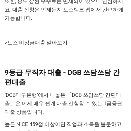
또한, 중도 상환 수수료는 면제되어 있으니 안심하세
요. 대출 신청은 언제든지 토스뱅크 앱에서 간편하게
가능합니다.
>토스 비상금대출 알아보기
9등급 무직자 대출 - DGB 쓰담쓰담 간
편대출
'DGB대구은행'에서 내놓은 「DGB 쓰담쓰담 간편대
출」은 이제 매우 쉽게 대출 신청할 수 있는 1금융권
대출 상품입니다.
높은 NICE 459점 이상이면 직업과 소득을 불문하고