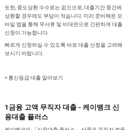
또한, 중도상환 수수료는 없으므로, 대출기간 중간에
상환할 경우에도 부담이 적습니다. 미리 준비해둔 모
바일 앱을 통해 무서류 및 비대면으로 간편하게 대출
신청이 가능합니다.
빠르게 신청하실 수 있도록 바로 대출 신청을 고려해
보시기 바랍니다.
> 통신등급 대출 알아보기
1금융 고액 무직자 대출 - 케이뱅크 신
용대출 플러스
케이뱅크의 「신용대출 플러스」 상품은 무직자 분들