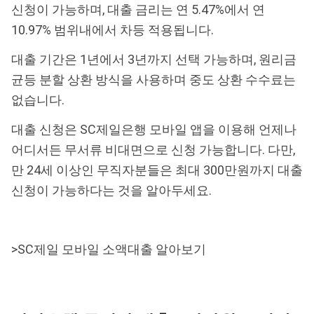
신청이 가능하며, 대출 금리는 연 5.47%에서 연
10.97% 범위내에서 차등 적용됩니다.
대출 기간은 1년에서 3년까지 선택 가능하며, 원리금
균등 분할 상환 방식을 사용하며 중도 상환 수수료는
없습니다.
대출 신청은 SC제일은행 모바일 앱을 이용해 언제나
어디서든 무서류 비대면으로 신청 가능합니다. 다만,
만 24세 이상인 무직자분들은 최대 300만원까지 대출
신청이 가능하다는 것을 알아두세요.
>SC제일 모바일 소액대출 알아보기