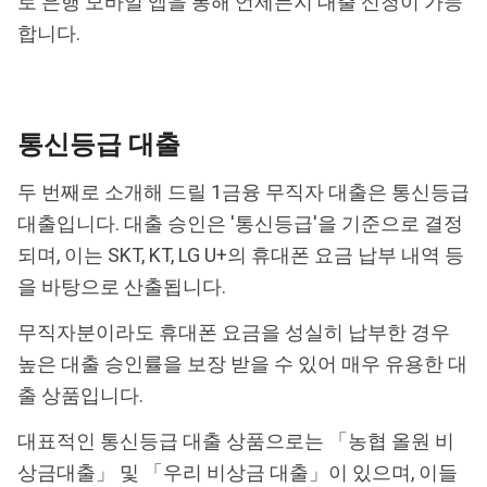
로 은행 모바일 앱을 통해 언제든지 대출 신청이 가능
합니다.
통신등급 대출
두 번째로 소개해 드릴 1금융 무직자 대출은 통신등급
대출입니다. 대출 승인은 '통신등급'을 기준으로 결정
되며, 이는 SKT, KT, LG U+의 휴대폰 요금 납부 내역 등
을 바탕으로 산출됩니다.
무직자분이라도 휴대폰 요금을 성실히 납부한 경우
높은 대출 승인률을 보장 받을 수 있어 매우 유용한 대
출 상품입니다.
대표적인 통신등급 대출 상품으로는 「농협 올원 비
상금대출」 및 「우리 비상금 대출」이 있으며, 이들