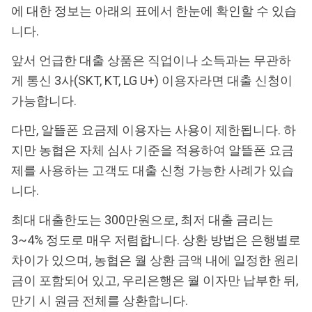
에 대한 정보는 아래의 표에서 한눈에 확인할 수 있습
니다.
앞서 언급한 대출 상품은 직업이나 소득과는 무관하
게 통신 3사(SKT, KT, LG U+) 이용자라면 대출 신청이
가능합니다.
다만, 알뜰폰 요금제 이용자는 사용이 제한됩니다. 하
지만 농협은 자체 심사 기준을 적용하여 알뜰폰 요금
제를 사용하는 고객도 대출 신청 가능한 사례가 있습
니다.
최대 대출한도는 300만원으로, 최저 대출 금리는
3~4% 정도로 매우 저렴합니다. 상환 방법은 은행별로
차이가 있으며, 농협은 월 상환 금액 내에 일정한 원리
금이 포함되어 있고, 우리은행은 월 이자만 납부한 뒤,
만기 시 원금 전체를 상환합니다.