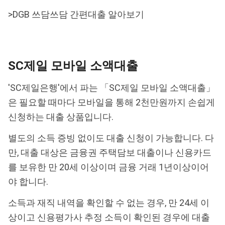
>DGB 쓰담쓰담 간편대출 알아보기
SC제일 모바일 소액대출
'SC제일은행'에서 파는 「SC제일 모바일 소액대출」
은 필요할 때마다 모바일을 통해 2천만원까지 손쉽게
신청하는 대출 상품입니다.
별도의 소득 증빙 없이도 대출 신청이 가능합니다. 다
만, 대출 대상은 금융권 주택담보 대출이나 신용카드
를 보유한 만 20세 이상이며 금융 거래 1년이상이어
야 합니다.
소득과 재직 내역을 확인할 수 없는 경우, 만 24세 이
상이고 신용평가사 추정 소득이 확인된 경우에 대출