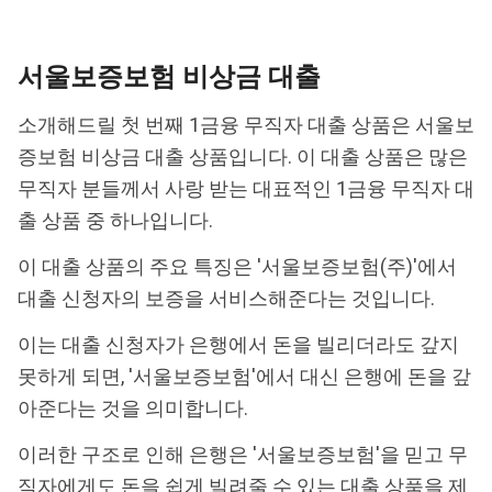
서울보증보험 비상금 대출
소개해드릴 첫 번째 1금융 무직자 대출 상품은 서울보
증보험 비상금 대출 상품입니다. 이 대출 상품은 많은
무직자 분들께서 사랑 받는 대표적인 1금융 무직자 대
출 상품 중 하나입니다.
이 대출 상품의 주요 특징은 '서울보증보험(주)'에서
대출 신청자의 보증을 서비스해준다는 것입니다.
이는 대출 신청자가 은행에서 돈을 빌리더라도 갚지
못하게 되면, '서울보증보험'에서 대신 은행에 돈을 갚
아준다는 것을 의미합니다.
이러한 구조로 인해 은행은 '서울보증보험'을 믿고 무
직자에게도 돈을 쉽게 빌려줄 수 있는 대출 상품을 제