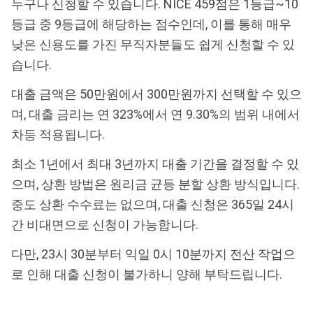
누구나 신청할 수 있습니다. NICE 459점은 1등급~10
등급 중 9등급에 해당하는 점수인데, 이를 통해 매우
낮은 신용도를 가진 무직자분들도 쉽게 신청할 수 있
습니다.
대출 금액은 50만원에서 300만원까지 선택할 수 있으
며, 대출 금리는 연 323%에서 연 9.30%의 범위 내에서
차등 적용됩니다.
최소 1년에서 최대 3년까지 대출 기간을 결정할 수 있
으며, 상환 방법은 원리금 균등 분할 상환 방식입니다.
중도 상환 수수료는 없으며, 대출 신청은 365일 24시
간 비대면으로 신청이 가능합니다.
다만, 23시 30분부터 익일 0시 10분까지 전산 작업으
로 인해 대출 신청이 불가하니 양해 부탁드립니다.