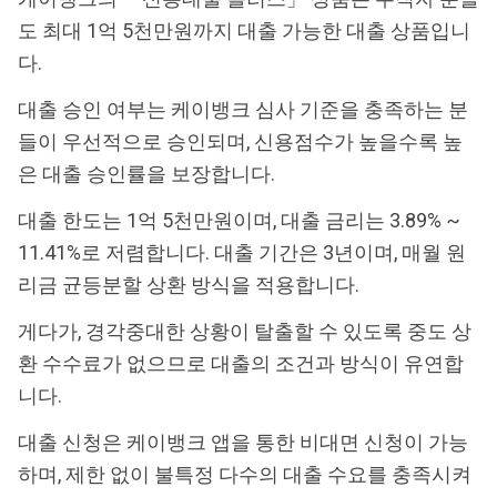
도 최대 1억 5천만원까지 대출 가능한 대출 상품입니
다.
대출 승인 여부는 케이뱅크 심사 기준을 충족하는 분
들이 우선적으로 승인되며, 신용점수가 높을수록 높
은 대출 승인률을 보장합니다.
대출 한도는 1억 5천만원이며, 대출 금리는 3.89% ~
11.41%로 저렴합니다. 대출 기간은 3년이며, 매월 원
리금 균등분할 상환 방식을 적용합니다.
게다가, 경각중대한 상황이 탈출할 수 있도록 중도 상
환 수수료가 없으므로 대출의 조건과 방식이 유연합
니다.
대출 신청은 케이뱅크 앱을 통한 비대면 신청이 가능
하며, 제한 없이 불특정 다수의 대출 수요를 충족시켜