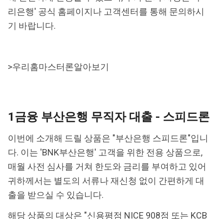
리은행' 공식 홈페이지나 고객센터를 통해 문의하시
기 바랍니다.
>우리홈마스터론알아보기
1금융 부산은행 무직자 대출 - 스피드론
이번에 소개해 드릴 상품은 "부산은행 스피드론"입니
다. 이는 'BNK부산은행' 고객을 위한 전용 상품으로,
매월 사전 심사를 거쳐 한도와 금리를 부여하고 있어
귀하께서는 별도의 서류나 재신청 없이 간편하게 대
출을 받으실 수 있습니다.
해당 상품의 대상은 "신용평점 NICE 908점 또는 KCB